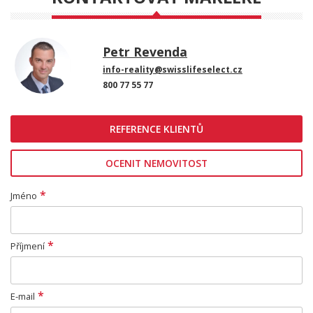
Petr Revenda
info-reality@swisslifeselect.cz
800 77 55 77
REFERENCE KLIENTŮ
OCENIT NEMOVITOST
*
Jméno
*
Příjmení
*
E-mail