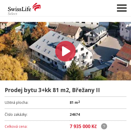
NABÍDKA NEMOVITOSTÍ
CHCI PRODAT / PRONAJMOUT
HLÍDAT NOVÉ NABÍDKY
CHCI OCENIT NEMOVITOST
O NÁS
Prodej bytu 3+kk 81 m2, Břežany II
REFERENCE
SLUŽBY
2
Užitná plocha:
81 m
KARIÉRA
Číslo zakázky:
24674
FINANCOVÁNÍ / HYPOTÉKA
7 935 000 Kč
Celková cena:
KONTAKT