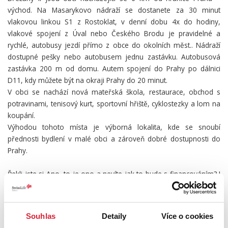
východ. Na Masarykovo nádraží se dostanete za 30 minut
vlakovou linkou S1 z Rostoklat, v denní dobu 4x do hodiny,
vlakové spojení z Úval nebo Českého Brodu je pravidelné a
rychlé, autobusy jezdí přímo z obce do okolních měst.. Nádraží
dostupné pešky nebo autobusem jednu zastávku. Autobusová
zastávka 200 m od domu. Autem spojení do Prahy po dálnici
D11, kdy můžete být na okraji Prahy do 20 minut.
V obci se nachází nová mateřská škola, restaurace, obchod s
potravinami, tenisový kurt, sportovní hřiště, cyklostezky a lom na
koupání.
Výhodou tohoto místa je výborná lokalita, kde se snoubí
přednosti bydlení v malé obci a zároveň dobré dostupnosti do
Prahy.
Řekli jste si Ano, to je ono a nevíte jak to bude s financováním? I
tady pro Vás mám řešení skrze vlastní finanční konzultanty.
Swiss Life Select a.s. Vám nabízí možnost vypracování
nezávislého porovnání a tvorby hypotéky na míru dle Vašich
Souhlas
Detaily
Více o cookies
požadavků a možností. Díky exkluzivním podmínkám u finančních