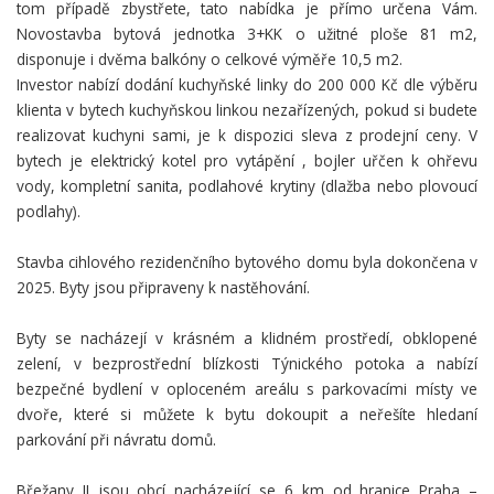
tom případě zbystřete, tato nabídka je přímo určena Vám.
Novostavba bytová jednotka 3+KK o užitné ploše 81 m2,
disponuje i dvěma balkóny o celkové výměře 10,5 m2.
Investor nabízí dodání kuchyňské linky do 200 000 Kč dle výběru
klienta v bytech kuchyňskou linkou nezařízených, pokud si budete
realizovat kuchyni sami, je k dispozici sleva z prodejní ceny. V
bytech je elektrický kotel pro vytápění , bojler uřčen k ohřevu
vody, kompletní sanita, podlahové krytiny (dlažba nebo plovoucí
podlahy).
Stavba cihlového rezidenčního bytového domu byla dokončena v
2025. Byty jsou připraveny k nastěhování.
Byty se nacházejí v krásném a klidném prostředí, obklopené
zelení, v bezprostřední blízkosti Týnického potoka a nabízí
bezpečné bydlení v oploceném areálu s parkovacími místy ve
dvoře, které si můžete k bytu dokoupit a neřešíte hledaní
parkování při návratu domů.
Břežany II jsou obcí nacházející se 6 km od hranice Praha –