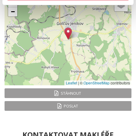
+
−
Leaflet
|
©
OpenStreetMap
contributors
STÁHNOUT
POSLAT
KONTAKTOVAT MAKLÉŘE