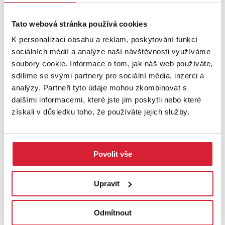
institucí, perfektní znalosti trhu a kvalitnímu klientskému servisu
se můžete spolehnout, že Vám doporučíme nejlepší financování
Tato webová stránka používá cookies
Vaší nemovitosti a pomůžu vyřídit veškeré náležitosti naprosto
bezplatně.
K personalizaci obsahu a reklam, poskytování funkcí
sociálních médií a analýze naší návštěvnosti využíváme
Přijďte se sami přesvědčit, stačí pouze zavolat a uvidíme se na
soubory cookie. Informace o tom, jak náš web používáte,
místě Váš Petr Revenda.
sdílíme se svými partnery pro sociální média, inzerci a
Mějte se fajn.
analýzy. Partneři tyto údaje mohou zkombinovat s
V případě více zájemců o nemovitost, si majitel vyhrazuje právo
dalšími informacemi, které jste jim poskytli nebo které
prodat nemovitost zájemci s nejvyšší nabídkou.
získali v důsledku toho, že používáte jejich služby.
V případě více zájemců o nemovitost, si majitel vyhrazuje právo
prodat nemovitost zájemci s nejvyšší nabídkou.
PODROBNOSTI
Povolit vše
UMÍSTĚNÍ OBJEKTU
Upravit
Odmítnout