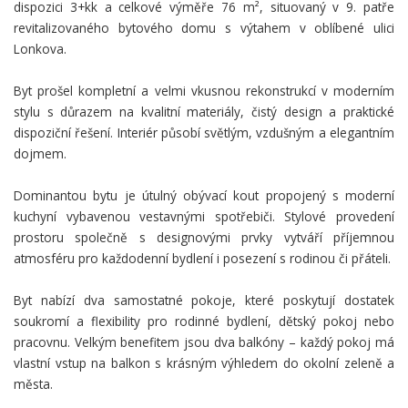
dispozici 3+kk a celkové výměře 76 m², situovaný v 9. patře
revitalizovaného bytového domu s výtahem v oblíbené ulici
Lonkova.
Byt prošel kompletní a velmi vkusnou rekonstrukcí v moderním
stylu s důrazem na kvalitní materiály, čistý design a praktické
dispoziční řešení. Interiér působí světlým, vzdušným a elegantním
dojmem.
Dominantou bytu je útulný obývací kout propojený s moderní
kuchyní vybavenou vestavnými spotřebiči. Stylové provedení
prostoru společně s designovými prvky vytváří příjemnou
atmosféru pro každodenní bydlení i posezení s rodinou či přáteli.
Byt nabízí dva samostatné pokoje, které poskytují dostatek
soukromí a flexibility pro rodinné bydlení, dětský pokoj nebo
pracovnu. Velkým benefitem jsou dva balkóny – každý pokoj má
vlastní vstup na balkon s krásným výhledem do okolní zeleně a
města.