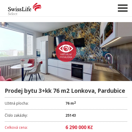
NABÍDKA NEMOVITOSTÍ
CHCI PRODAT / PRONAJMOUT
HLÍDAT NOVÉ NABÍDKY
CHCI OCENIT NEMOVITOST
O NÁS
Prodej bytu 3+kk 76 m2 Lonkova, Pardubice
REFERENCE
SLUŽBY
2
Užitná plocha:
76 m
KARIÉRA
Číslo zakázky:
25143
FINANCOVÁNÍ / HYPOTÉKA
6 290 000 Kč
Celková cena:
KONTAKT