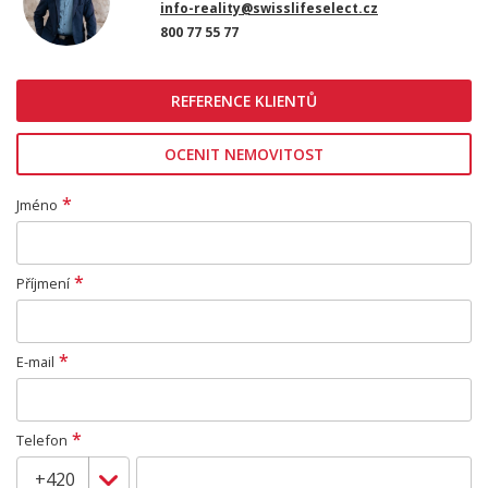
info-reality@swisslifeselect.cz
800 77 55 77
REFERENCE KLIENTŮ
OCENIT NEMOVITOST
*
Jméno
*
Příjmení
*
E-mail
*
Telefon