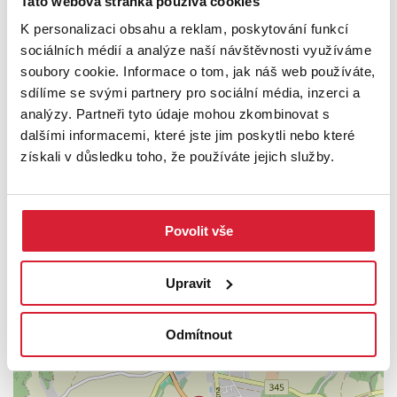
Tato webová stránka používá cookies
Tento byt představuje ideální kombinaci moderního bydlení,
K personalizaci obsahu a reklam, poskytování funkcí
prostoru a skvělé lokality. Pokud hledáte bydlení bez nutnosti
sociálních médií a analýze naší návštěvnosti využíváme
dalších investic, tato nemovitost vás zaujme na první pohled.
soubory cookie. Informace o tom, jak náš web používáte,
sdílíme se svými partnery pro sociální média, inzerci a
Financování zajištěno.
analýzy. Partneři tyto údaje mohou zkombinovat s
dalšími informacemi, které jste jim poskytli nebo které
Těší se na Vás na prohlídce makléř Dušan Knapík.
získali v důsledku toho, že používáte jejich služby.
PODROBNOSTI
UMÍSTĚNÍ OBJEKTU
Povolit vše
Upravit
+
Odmítnout
−