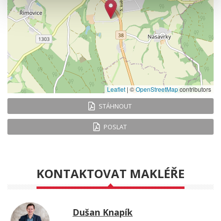
Leaflet
|
©
OpenStreetMap
contributors
STÁHNOUT
POSLAT
KONTAKTOVAT MAKLÉŘE
Dušan Knapík