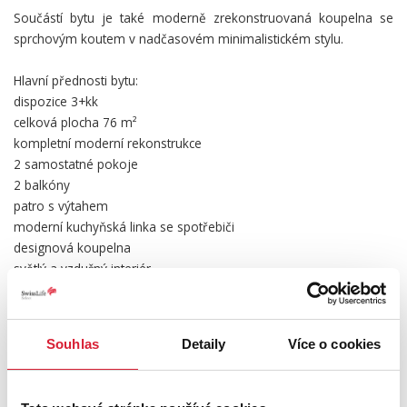
Součástí bytu je také moderně zrekonstruovaná koupelna se
sprchovým koutem v nadčasovém minimalistickém stylu.
Hlavní přednosti bytu:
dispozice 3+kk
celková plocha 76 m²
kompletní moderní rekonstrukce
2 samostatné pokoje
2 balkóny
patro s výtahem
moderní kuchyňská linka se spotřebiči
designová koupelna
světlý a vzdušný interiér
krásné výhledy do okolí
výborná občanská vybavenost
Souhlas
Detaily
Více o cookies
Lokalita nabízí kompletní občanskou vybavenost v docházkové
vzdálenosti – školy, školky, obchody, restaurace, zastávky MHD i
dostatek zeleně pro volnočasové aktivity.