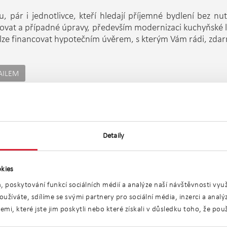
, pár i jednotlivce, kteří hledají příjemné bydlení bez nu
vat a případné úpravy, především modernizaci kuchyňské lin
t lze financovat hypotečním úvěrem, s kterým Vám rádi, zd
AILEM
Umístění objektu
Detaily
kies
, poskytování funkcí sociálních médií a analýze naší návštěvnosti vy
užíváte, sdílíme se svými partnery pro sociální média, inzerci a anal
i, které jste jim poskytli nebo které získali v důsledku toho, že použí