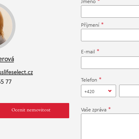
*
Jméno
*
Příjmení
*
E-mail
erová
slifeselect.cz
*
Telefon
55 77
+420
*
Vaše zpráva
Ocenit nemovitost