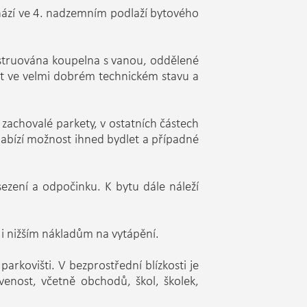
chází ve 4. nadzemním podlaží bytového
onstruována koupelna s vanou, oddělené
t ve velmi dobrém technickém stavu a
 zachovalé parkety, v ostatních částech
abízí možnost ihned bydlet a případné
ezení a odpočinku. K bytu dále náleží
í i nižším nákladům na vytápění.
arkovišti. V bezprostřední blízkosti je
venost, včetně obchodů, škol, školek,