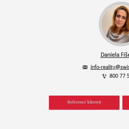
Daniela Fiš
info-reality@swis
800 77 
Reference klientů