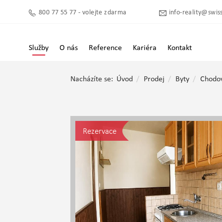
800 77 55 77 - volejte zdarma
info-reality@swiss
Služby
O nás
Reference
Kariéra
Kontakt
Nacházíte se:
Úvod
Prodej
Byty
Chodo
Rezervace