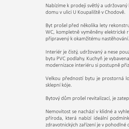
Nabízíme k prodeji světlý a udržovaný
domu v ulici U Koupaliště v Chodově.
Byt prošel před několika lety rekonst
WC, kompletně vyměněny elektrické r
připravený k okamžitému nastěhování
Interiér je čistý, udržovaný a nese po
bytu PVC podlahy. Kuchyň je vybavena
modernizace interiéru si postupně přiz
Velkou předností bytu je prostorná l
sklepní kóje.
Bytový dům prošel revitalizací, je zat
Nemovitost se nachází v klidné a vyhle
příroda, která nabízí ideální podmín
zdravotnických zařízení je v pohodlné