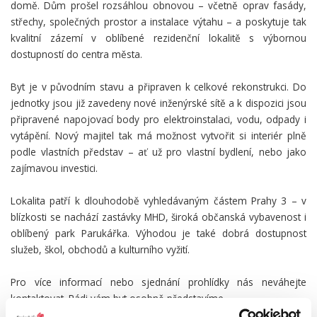
domě. Dům prošel rozsáhlou obnovou – včetně oprav fasády,
střechy, společných prostor a instalace výtahu – a poskytuje tak
kvalitní zázemí v oblíbené rezidenční lokalitě s výbornou
dostupností do centra města.
Byt je v původním stavu a připraven k celkové rekonstrukci. Do
jednotky jsou již zavedeny nové inženýrské sítě a k dispozici jsou
připravené napojovací body pro elektroinstalaci, vodu, odpady i
vytápění. Nový majitel tak má možnost vytvořit si interiér plně
podle vlastních představ – ať už pro vlastní bydlení, nebo jako
zajímavou investici.
Lokalita patří k dlouhodobě vyhledávaným částem Prahy 3 – v
blízkosti se nachází zastávky MHD, široká občanská vybavenost i
oblíbený park Parukářka. Výhodou je také dobrá dostupnost
služeb, škol, obchodů a kulturního vyžití.
Pro více informací nebo sjednání prohlídky nás neváhejte
kontaktovat. Rádi vám byt osobně představíme.