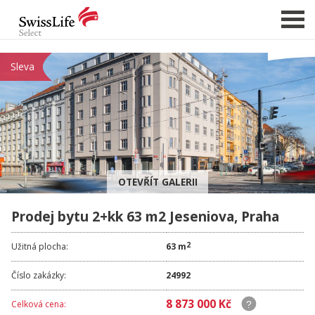
Sleva
NABÍDKA NEMOVITOSTÍ
CHCI PRODAT / PRONAJMOUT
HLÍDAT NOVÉ NABÍDKY
CHCI OCENIT NEMOVITOST
OTEVŘÍT GALERII
O NÁS
Prodej bytu 2+kk 63 m2 Jeseniova, Praha
REFERENCE
SLUŽBY
2
Užitná plocha:
63 m
KARIÉRA
Číslo zakázky:
24992
FINANCOVÁNÍ / HYPOTÉKA
8 873 000 Kč
Celková cena:
KONTAKT