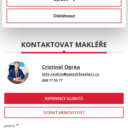
STÁHNOUT
Odmítnout
POSLAT
KONTAKTOVAT MAKLÉŘE
Cristinel Oprea
info-reality@swisslifeselect.cz
800 77 55 77
REFERENCE KLIENTŮ
OCENIT NEMOVITOST
*
Jméno