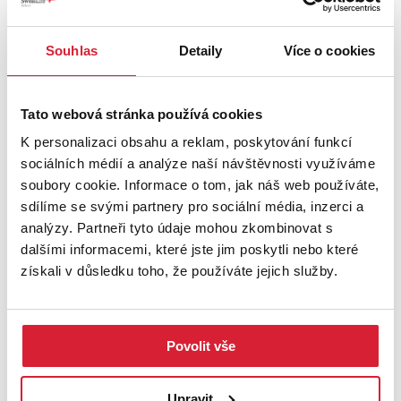
PODROBNOSTI
Souhlas
Detaily
Více o cookies
UMÍSTĚNÍ OBJEKTU
Tato webová stránka používá cookies
K personalizaci obsahu a reklam, poskytování funkcí
+
sociálních médií a analýze naší návštěvnosti využíváme
−
soubory cookie. Informace o tom, jak náš web používáte,
sdílíme se svými partnery pro sociální média, inzerci a
analýzy. Partneři tyto údaje mohou zkombinovat s
dalšími informacemi, které jste jim poskytli nebo které
získali v důsledku toho, že používáte jejich služby.
Povolit vše
Leaflet
|
©
OpenStreetMap
contributors
Upravit