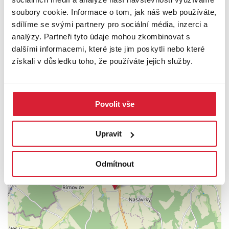
pronájem.
soubory cookie. Informace o tom, jak náš web používáte,
sdílíme se svými partnery pro sociální média, inzerci a
Přijďte se podívat, rád vás zde provedu.
analýzy. Partneři tyto údaje mohou zkombinovat s
PODROBNOSTI
dalšími informacemi, které jste jim poskytli nebo které
získali v důsledku toho, že používáte jejich služby.
UMÍSTĚNÍ OBJEKTU
Povolit vše
+
Upravit
−
Odmítnout