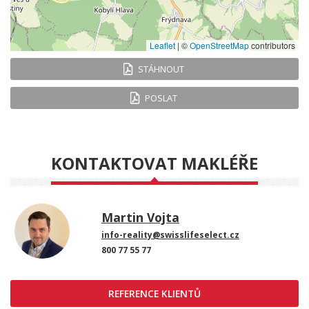
Leaflet
|
©
OpenStreetMap
contributors
STÁHNOUT
POSLAT
KONTAKTOVAT MAKLÉŘE
Martin Vojta
info-reality@swisslifeselect.cz
800 77 55 77
REFERENCE KLIENTŮ