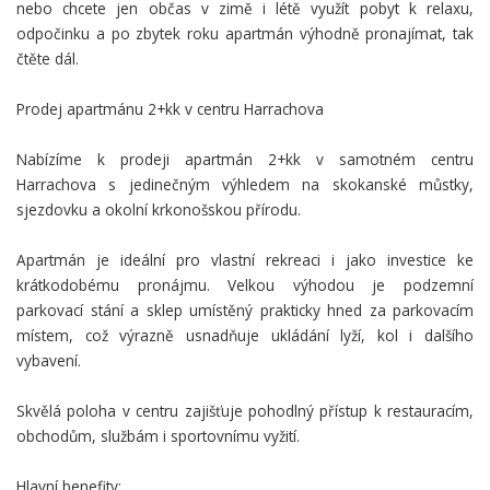
nebo chcete jen občas v zimě i létě využít pobyt k relaxu,
odpočinku a po zbytek roku apartmán výhodně pronajímat, tak
čtěte dál.
Prodej apartmánu 2+kk v centru Harrachova
Nabízíme k prodeji apartmán 2+kk v samotném centru
Harrachova s jedinečným výhledem na skokanské můstky,
sjezdovku a okolní krkonošskou přírodu.
Apartmán je ideální pro vlastní rekreaci i jako investice ke
krátkodobému pronájmu. Velkou výhodou je podzemní
parkovací stání a sklep umístěný prakticky hned za parkovacím
místem, což výrazně usnadňuje ukládání lyží, kol i dalšího
vybavení.
Skvělá poloha v centru zajišťuje pohodlný přístup k restauracím,
obchodům, službám i sportovnímu vyžití.
Hlavní benefity: