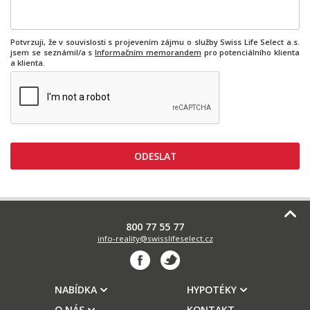
Potvrzuji, že v souvislosti s projevením zájmu o služby Swiss Life Select a.s.
jsem se seznámil/a s
Informačním memorandem
pro potenciálního klienta
a klienta.
800 77 55 77
info-reality@swisslifeselect.cz
NABÍDKA
HYPOTÉKY
O NÁS
KONTAKT