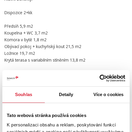
Dispozice 2+kk
Předsíň 5,9 m2
Koupelna + WC 3,7 m2
Komora v bytě 1,8 m2
Obývací pokoj + kuchyňský kout 21,5 m2
Ložnice 19,7 m2
Krytá terasa s variabilním stíněním 13,8 m2
Podzemní parkování
Sklep hned za parkovacím místem 3 m2
Centrum Harrachova
Výhled na skokanské můstky, sjezdovku a přírodu
Souhlas
Detaily
Více o cookies
Vhodné k rekreaci i investici
Navrhneme vám nejlepší možné financování i můžeme prodat
Tato webová stránka používá cookies
vaší stávající nemovitost.
K personalizaci obsahu a reklam, poskytování funkcí
Pokud apartmán koupíte na investici, tak zajistíme i jeho
sociálních médií a analýze naší návštěvnosti využíváme