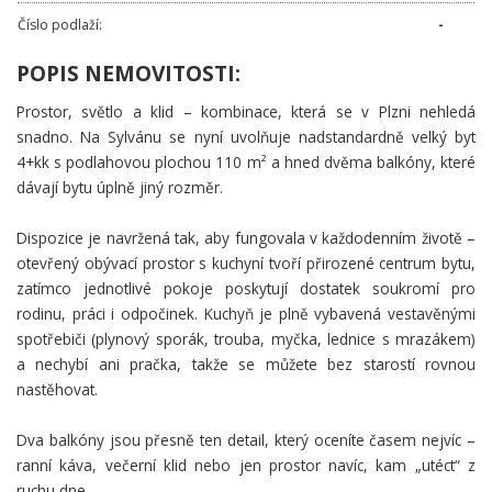
Číslo podlaží:
-
POPIS NEMOVITOSTI:
Prostor, světlo a klid – kombinace, která se v Plzni nehledá
snadno. Na Sylvánu se nyní uvolňuje nadstandardně velký byt
4+kk s podlahovou plochou 110 m² a hned dvěma balkóny, které
dávají bytu úplně jiný rozměr.
Dispozice je navržená tak, aby fungovala v každodenním životě –
otevřený obývací prostor s kuchyní tvoří přirozené centrum bytu,
zatímco jednotlivé pokoje poskytují dostatek soukromí pro
rodinu, práci i odpočinek. Kuchyň je plně vybavená vestavěnými
spotřebiči (plynový sporák, trouba, myčka, lednice s mrazákem)
a nechybí ani pračka, takže se můžete bez starostí rovnou
nastěhovat.
Dva balkóny jsou přesně ten detail, který oceníte časem nejvíc –
ranní káva, večerní klid nebo jen prostor navíc, kam „utéct“ z
ruchu dne.