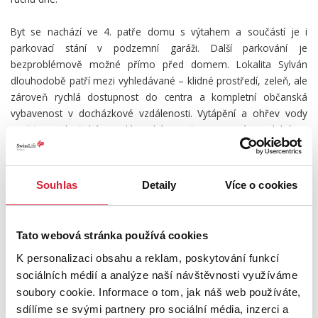
Byt se nachází ve 4. patře domu s výtahem a součástí je i
parkovací stání v podzemní garáži. Další parkování je
bezproblémově možné přímo před domem. Lokalita Sylván
dlouhodobě patří mezi vyhledávané – klidné prostředí, zeleň, ale
zároveň rychlá dostupnost do centra a kompletní občanská
vybavenost v docházkové vzdálenosti. Vytápění a ohřev vody
zajišťuje Plzeňská teplárenská, což znamená stabilní a
předvídatelné náklady.
Nájemné činí 26.000 Kč měsíčně.
Souhlas
Detaily
Více o cookies
Zálohy na služby: 2.000 Kč / osoba.
Vratná kauce: 2 měsíční nájmy.
Elektřina a plyn se převádí na nájemce.
Tato webová stránka používá cookies
K personalizaci obsahu a reklam, poskytování funkcí
Odměna RK: 1 měsíční nájem + DPH.
sociálních médií a analýze naší návštěvnosti využíváme
soubory cookie. Informace o tom, jak náš web používáte,
Byt je aktuálně vyklizený a prochází úpravami po předchozím
nájemníkovi – probíhá výmalba, úpravy interiéru a instalace nové
sdílíme se svými partnery pro sociální média, inzerci a