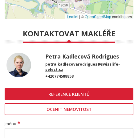
Leaflet
|
©
OpenStreetMap
contributors
KONTAKTOVAT MAKLÉŘE
Petra Kadlecová Rodrigues
petra.kadlecovarodrigues@swisslife-
select.cz
+420774588858
REFERENCE KLIENTŮ
OCENIT NEMOVITOST
*
Jméno