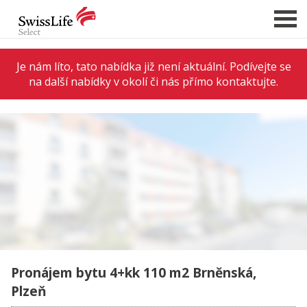
Je nám líto, tato nabídka již není aktuální. Podívejte se
na další nabídky v okolí či nás přímo kontaktujte.
NABÍDKA NEMOVITOSTÍ
CHCI PRODAT / PRONAJMOUT
HLÍDAT NOVÉ NABÍDKY
CHCI OCENIT NEMOVITOST
O NÁS
REFERENCE
SLUŽBY
KARIÉRA
Pronájem bytu 4+kk 110 m2 Brněnská,
FINANCOVÁNÍ / HYPOTÉKA
Plzeň
KONTAKT