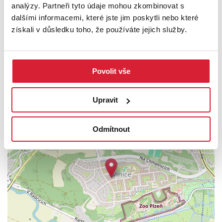
kuchyňské linky. Po dohodě s majitelem je možné byt dovybavit
analýzy. Partneři tyto údaje mohou zkombinovat s
nábytkem dle potřeb budoucího nájemníka. Někteří zájemci se
dalšími informacemi, které jste jim poskytli nebo které
stěhují s vlastním vybavením, jiným lze interiér částečně zařídit
získali v důsledku toho, že používáte jejich služby.
na míru.
UMÍSTĚNÍ OBJEKTU
Povolit vše
Upravit
+
Odmítnout
−