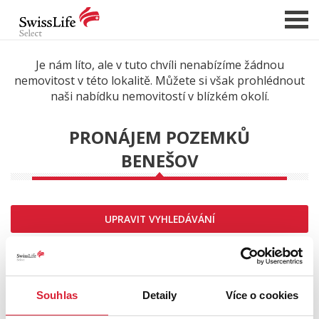
Je nám líto, ale v tuto chvíli nenabízíme žádnou
nemovitost v této lokalitě. Můžete si však prohlédnout
NABÍDKA NEMOVITOSTÍ
naši nabídku nemovitostí v blízkém okolí.
CHCI PRODAT / PRONAJMOUT
PRONÁJEM POZEMKŮ
HLÍDAT NOVÉ NABÍDKY
BENEŠOV
CHCI OCENIT NEMOVITOST
O NÁS
REFERENCE
UPRAVIT VYHLEDÁVÁNÍ
SLUŽBY
Řadit od:
KARIÉRA
FINANCOVÁNÍ / HYPOTÉKA
Souhlas
Detaily
Více o cookies
KONTAKT