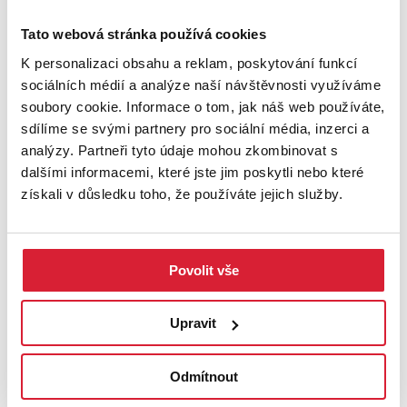
Sleva
Tato webová stránka používá cookies
K personalizaci obsahu a reklam, poskytování funkcí
sociálních médií a analýze naší návštěvnosti využíváme
soubory cookie. Informace o tom, jak náš web používáte,
sdílíme se svými partnery pro sociální média, inzerci a
analýzy. Partneři tyto údaje mohou zkombinovat s
dalšími informacemi, které jste jim poskytli nebo které
získali v důsledku toho, že používáte jejich služby.
Pronájem komerčního pozemku 1100 m2,
Červený Újezd
Povolit vše
16 000 Kč
Upravit
UPRAVIT VYHLEDÁVÁNÍ
Odmítnout