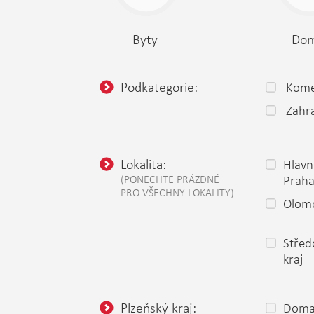
Byty
Do
Podkategorie:
Kome
Zahr
Lokalita:
Hlavn
(PONECHTE PRÁZDNÉ
Prah
PRO VŠECHNY LOKALITY)
Olomo
Střed
kraj
Plzeňský kraj:
Domaž