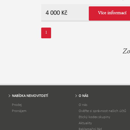
v dosahu MHD. Na zahradě je umístěn zahra
domek se zavedenou elektřinou, který Vám
4 000 Kč
Více informací
poskytne jak úložný prostor pro zahradní náči
tak i úkryt před případným deštěm a pokud 
zdržíte v létě u táboráku poslouží i pro
přenocování. Je zde také suché WC a pitná
1
voda ze studny. Zahrada je zcela oplocena.
Pozemek je k využití pouze pro zahrádkaření
relaxaci pro zájemce jež ocení klid a dobrou
Zo
dopravní dostupnost - zastávka MHD je
vzdálena 700m. Majitel požaduje vratnou ka
8.000,-Kč nebo dle dohody, kromě nájemnéh
bude nájemce hradit elektřinu dle skutečné
spotřeby, provize RK činí 5.000 + DPH. Majite
preferuje dlouhodobý pronájem. Pro více
informací nás neváhejte kontaktovat.
NABÍDKA NEMOVITOSTÍ
O NÁS
Prodej
O nás
Pronájem
Ověřte si správnost našich účtů
Etický kodex skupiny
Aktuality
Reklamační řád