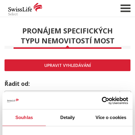
PRONÁJEM SPECIFICKÝCH
TYPU NEMOVITOSTÍ MOST
NABÍDKA NEMOVITOSTÍ
CHCI PRODAT / PRONAJMOUT
HLÍDAT NOVÉ NABÍDKY
UPRAVIT VYHLEDÁVÁNÍ
CHCI OCENIT NEMOVITOST
O NÁS
Řadit od:
REFERENCE
SLUŽBY
MRZÍ NÁS TO,
KARIÉRA
Souhlas
Detaily
Více o cookies
FINANCOVÁNÍ / HYPOTÉKA
ale požadovaný typ nemovitosti nebyl nalezen.
KONTAKT