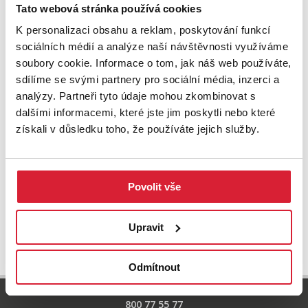
Zkuste upravit filtr
Tato webová stránka používá cookies
nebo přejděte na základní
nabídku nemovitostí.
K personalizaci obsahu a reklam, poskytování funkcí
sociálních médií a analýze naší návštěvnosti využíváme
soubory cookie. Informace o tom, jak náš web používáte,
sdílíme se svými partnery pro sociální média, inzerci a
analýzy. Partneři tyto údaje mohou zkombinovat s
dalšími informacemi, které jste jim poskytli nebo které
získali v důsledku toho, že používáte jejich služby.
Povolit vše
UPRAVIT VYHLEDÁVÁNÍ
Upravit
Odmítnout
800 77 55 77