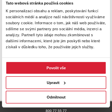
Zkuste upravit filtr
Tato webová stránka používá cookies
nebo přejděte na základní
nabídku nemovitostí.
K personalizaci obsahu a reklam, poskytování funkcí
sociálních médií a analýze naší návštěvnosti využíváme
soubory cookie. Informace o tom, jak náš web používáte,
sdílíme se svými partnery pro sociální média, inzerci a
analýzy. Partneři tyto údaje mohou zkombinovat s
dalšími informacemi, které jste jim poskytli nebo které
získali v důsledku toho, že používáte jejich služby.
Povolit vše
UPRAVIT VYHLEDÁVÁNÍ
Upravit
Odmítnout
800 77 55 77