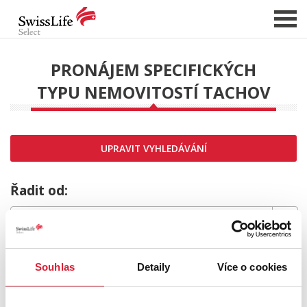
PRONÁJEM SPECIFICKÝCH
TYPU NEMOVITOSTÍ TACHOV
NABÍDKA NEMOVITOSTÍ
CHCI PRODAT / PRONAJMOUT
HLÍDAT NOVÉ NABÍDKY
UPRAVIT VYHLEDÁVÁNÍ
CHCI OCENIT NEMOVITOST
O NÁS
Řadit od:
REFERENCE
SLUŽBY
MRZÍ NÁS TO,
KARIÉRA
Souhlas
Detaily
Více o cookies
FINANCOVÁNÍ / HYPOTÉKA
ale požadovaný typ nemovitosti nebyl nalezen.
KONTAKT