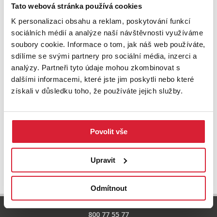
Zkuste upravit filtr
Tato webová stránka používá cookies
nebo přejděte na základní
nabídku nemovitostí.
K personalizaci obsahu a reklam, poskytování funkcí
sociálních médií a analýze naší návštěvnosti využíváme
soubory cookie. Informace o tom, jak náš web používáte,
sdílíme se svými partnery pro sociální média, inzerci a
analýzy. Partneři tyto údaje mohou zkombinovat s
dalšími informacemi, které jste jim poskytli nebo které
získali v důsledku toho, že používáte jejich služby.
Povolit vše
UPRAVIT VYHLEDÁVÁNÍ
Upravit
Odmítnout
800 77 55 77