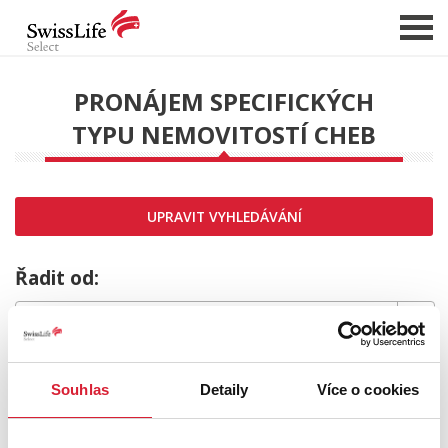
PRONÁJEM SPECIFICKÝCH
TYPU NEMOVITOSTÍ CHEB
NABÍDKA NEMOVITOSTÍ
CHCI PRODAT / PRONAJMOUT
HLÍDAT NOVÉ NABÍDKY
UPRAVIT VYHLEDÁVÁNÍ
CHCI OCENIT NEMOVITOST
O NÁS
Řadit od:
REFERENCE
SLUŽBY
MRZÍ NÁS TO,
KARIÉRA
Souhlas
Detaily
Více o cookies
FINANCOVÁNÍ / HYPOTÉKA
ale požadovaný typ nemovitosti nebyl nalezen.
KONTAKT