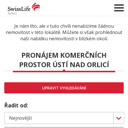
Je nám líto, ale v tuto chvíli nenabízíme žádnou
nemovitost v této lokalitě. Můžete si však prohlédnout
NABÍDKA NEMOVITOSTÍ
naši nabídku nemovitostí v blízkém okolí.
CHCI PRODAT / PRONAJMOUT
PRONÁJEM KOMERČNÍCH
HLÍDAT NOVÉ NABÍDKY
PROSTOR ÚSTÍ NAD ORLICÍ
CHCI OCENIT NEMOVITOST
O NÁS
REFERENCE
UPRAVIT VYHLEDÁVÁNÍ
SLUŽBY
Řadit od:
KARIÉRA
FINANCOVÁNÍ / HYPOTÉKA
KONTAKT