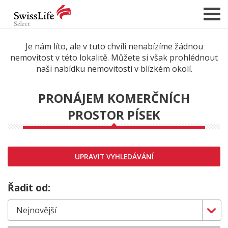
Je nám líto, ale v tuto chvíli nenabízíme žádnou
nemovitost v této lokalitě. Můžete si však prohlédnout
NABÍDKA NEMOVITOSTÍ
naši nabídku nemovitostí v blízkém okolí.
CHCI PRODAT / PRONAJMOUT
PRONÁJEM KOMERČNÍCH
HLÍDAT NOVÉ NABÍDKY
PROSTOR PÍSEK
CHCI OCENIT NEMOVITOST
O NÁS
REFERENCE
UPRAVIT VYHLEDÁVÁNÍ
SLUŽBY
Řadit od:
KARIÉRA
FINANCOVÁNÍ / HYPOTÉKA
KONTAKT