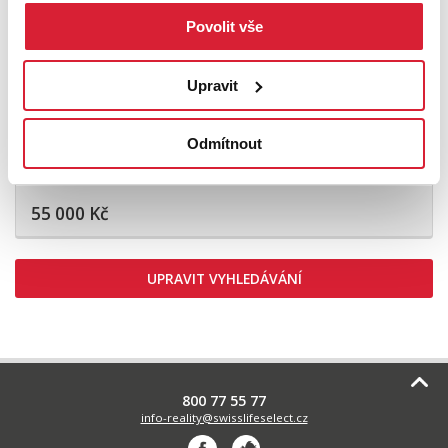
Povolit vše
Upravit
Pronájem ubytovacího zařízení 679 m2,
Odmítnout
Břehov
55 000 Kč
UPRAVIT VYHLEDÁVÁNÍ
800 77 55 77
info-reality@swisslifeselect.cz