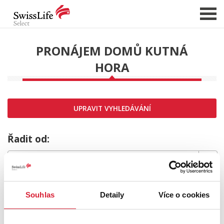
PRONÁJEM DOMŮ KUTNÁ
HORA
NABÍDKA NEMOVITOSTÍ
CHCI PRODAT / PRONAJMOUT
HLÍDAT NOVÉ NABÍDKY
UPRAVIT VYHLEDÁVÁNÍ
CHCI OCENIT NEMOVITOST
O NÁS
Řadit od:
REFERENCE
SLUŽBY
MRZÍ NÁS TO,
KARIÉRA
Souhlas
Detaily
Více o cookies
FINANCOVÁNÍ / HYPOTÉKA
ale požadovaný typ nemovitosti nebyl nalezen.
KONTAKT