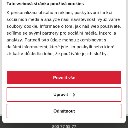
Zkuste upravit filtr
Tato webová stránka používá cookies
nebo přejděte na základní
nabídku nemovitostí.
K personalizaci obsahu a reklam, poskytování funkcí
sociálních médií a analýze naší návštěvnosti využíváme
soubory cookie. Informace o tom, jak náš web používáte,
sdílíme se svými partnery pro sociální média, inzerci a
analýzy. Partneři tyto údaje mohou zkombinovat s
dalšími informacemi, které jste jim poskytli nebo které
získali v důsledku toho, že používáte jejich služby.
Povolit vše
UPRAVIT VYHLEDÁVÁNÍ
Upravit
Odmítnout
800 77 55 77