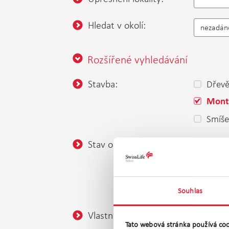
Hledat v okolí:
nezadán
Rozšířené vyhledávání
Stavba:
Dřev
Mont
Smíš
Stav objektu:
Velmi
Ve vý
K dem
Souhlas
Vlastnictví:
Osob
Tato webová stránka používá coo