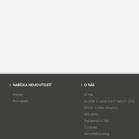
NABÍDKA NEMOVITOSTÍ
O NÁS
Prodej
O nás
Pronájem
Ověřte si správnost našich účtů
Etický kodex skupiny
Aktuality
Reklamační řád
Cookies
Whistleblowing