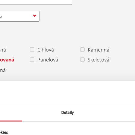
o
ěná
Cihlová
Kamenná
Panelová
Skeletová
ovaná
ená
 dobrý
Dobrý
Špatný
stavbě
Projekt
Novostavba
olici
Před
Po rekonstrukci
rekonstrukcí
Detaily
ní
Družstevní
Jiné
kies