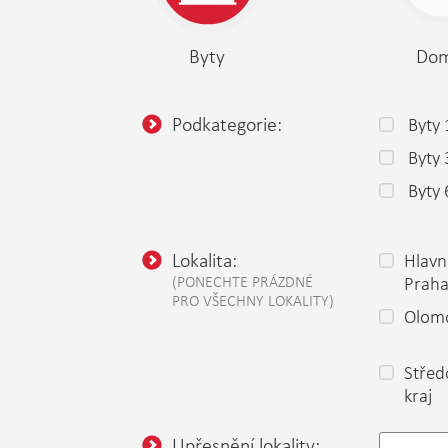
Byty
Do
Podkategorie:
Byty 
Byty
Byty 
Lokalita:
Hlavn
(PONECHTE PRÁZDNÉ
Prah
PRO VŠECHNY LOKALITY)
Olomo
Střed
kraj
Upřesnění lokality: