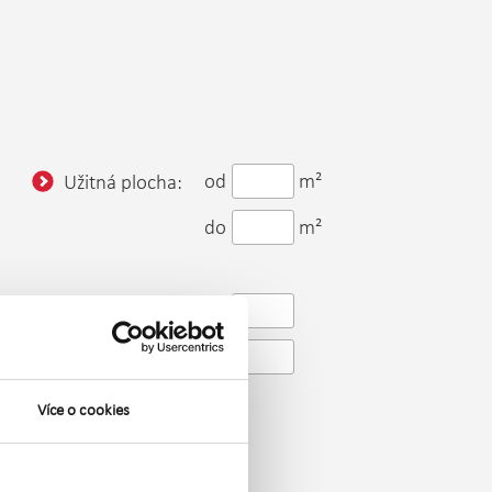
od
m²
Užitná plocha:
do
m²
od
Patro:
do
Více o cookies