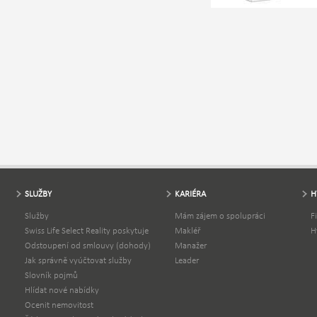
SLUŽBY
KARIÉRA
H
Služby
Mám zájem o spolupráci
F
Swiss Life Select Reality poskytuje
Makléř
H
Odstoupení od smlouvy (dohody)
Manažer
Jak správně vyúčtovat služby
Leader
Slovník pojmů
Hlídat nové nabídky
Ocenit nemovitost