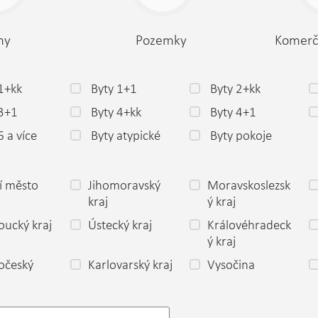
my
Pozemky
Komerč
1+kk
Byty 1+1
Byty 2+kk
 3+1
Byty 4+kk
Byty 4+1
6 a více
Byty atypické
Byty pokoje
í město
Jihomoravský
Moravskoslezsk
a
kraj
ý kraj
ucký kraj
Ústecký kraj
Královéhradeck
ý kraj
očeský
Karlovarský kraj
Vysočina