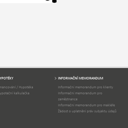
YPOTÉKY
INFORMAČNÍ MEMORANDUM
inancování / Hypotéka
Informační memorandum pro klienty
ypoteční kalkulačka
Informační memorandum pro
zaměstnance
Informační memorandum pro makléře
Žádost o uplatnění práv subjektu údajů