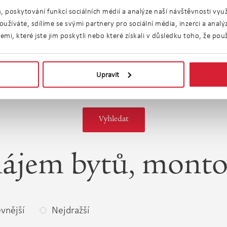
n
Lodžie
Terasa
, poskytování funkcí sociálních médií a analýze naší návštěvnosti vy
užíváte, sdílíme se svými partnery pro sociální média, inzerci a anal
Parkování
Garáž
i, které jste jim poskytli nebo které získali v důsledku toho, že použí
riérový
Výtah
zení
Upravit
ájem bytů, mont
vnější
Nejdražší