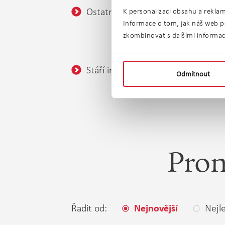
Ostatní:
Balkó
K personalizaci obsahu a reklam
Informace o tom, jak náš web po
Sklep
zkombinovat s dalšími informacem
Bezba
Stáří inzerátu:
bez ome
Odmítnout
Pron
Řadit od:
Nejle
Nejnovější