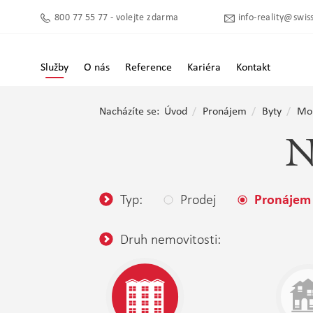
800 77 55 77 - volejte zdarma
info-reality@swiss
Služby
O nás
Reference
Kariéra
Kontakt
Nacházíte se:
Úvod
Pronájem
Byty
Mo
N
Typ:
Prodej
Pronájem
Druh nemovitosti: