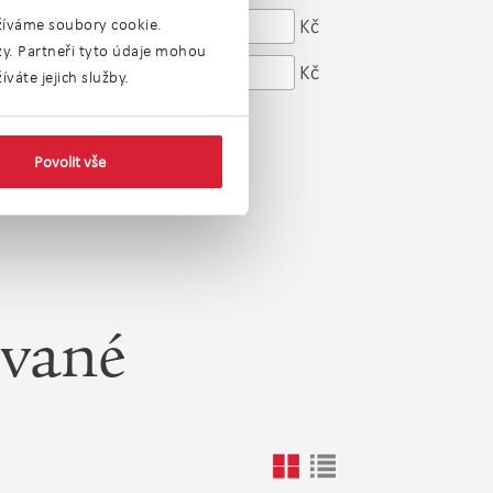
od
Kč
Cena:
užíváme soubory cookie.
ýzy. Partneři tyto údaje mohou
do
Kč
váte jejich služby.
Povolit vše
ované