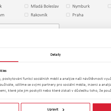
k
Mladá Boleslav
Nymburk
ram
Rakovník
Praha
o
Detaily
kies
, poskytování funkcí sociálních médií a analýze naší návštěvnosti vy
užíváte, sdílíme se svými partnery pro sociální média, inzerci a anal
i, které jste jim poskytli nebo které získali v důsledku toho, že použí
bníku(vodních plo
Upravit