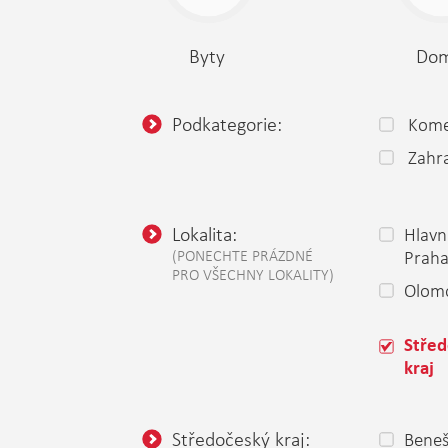
Byty
Do
Podkategorie:
Kome
Zahr
Lokalita:
Hlavn
(PONECHTE PRÁZDNÉ
Prah
PRO VŠECHNY LOKALITY)
Olomo
Stře
kraj
Středočeský kraj:
Bene