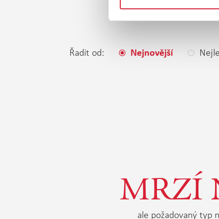
Řadit od:
Nejle
Nejnovější
MRZÍ 
ale požadovaný typ n