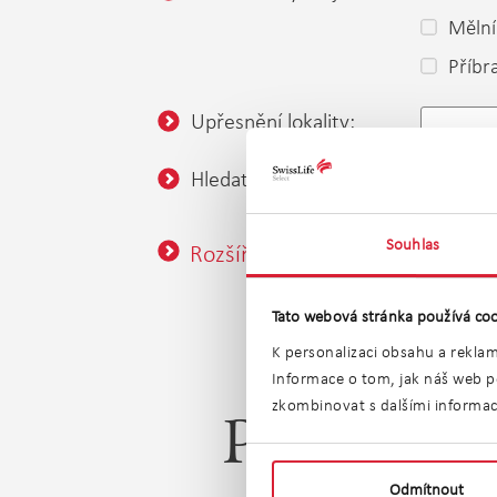
Mělní
Příb
Upřesnění lokality:
Hledat v okolí:
nezadán
Souhlas
Rozšířené vyhledávání
Tato webová stránka používá coo
K personalizaci obsahu a reklam
Informace o tom, jak náš web po
zkombinovat s dalšími informacem
Prodej ry
Odmítnout