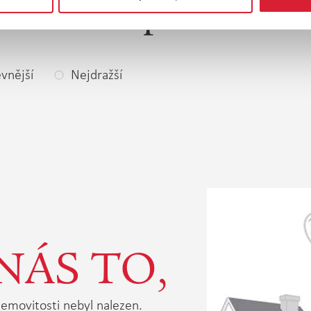
západ
vnější
Nejdražší
NÁS TO,
emovitosti nebyl nalezen.