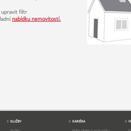
upravit filtr
ladní
nabídku nemovitostí.
SLUŽBY
KARIÉRA
H
Služby
Mám zájem o spolupráci
F