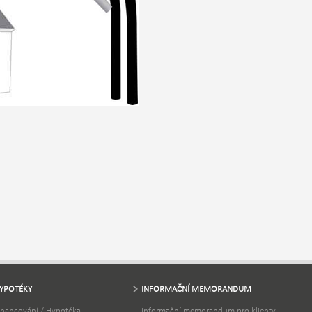
YPOTÉKY
INFORMAČNÍ MEMORANDUM
inancování / Hypotéka
Informační memorandum pro klienty