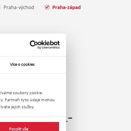
Praha-východ
Praha-západ
Více o cookies
užíváme soubory cookie.
ýzy. Partneři tyto údaje mohou
váte jejich služby.
ch) Praha-
Povolit vše