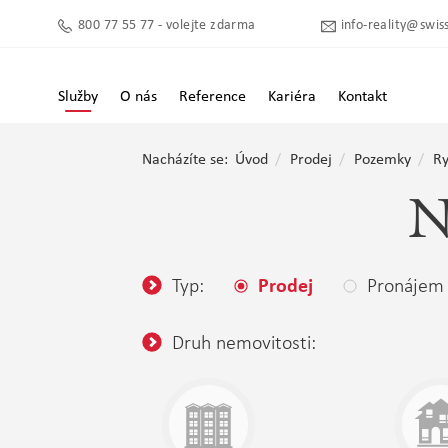
800 77 55 77 - volejte zdarma
info-reality@swiss
Služby
O nás
Reference
Kariéra
Kontakt
Nacházíte se:
Úvod
Prodej
Pozemky
Ry
N
Typ:
Pronájem
Prodej
Druh nemovitosti: