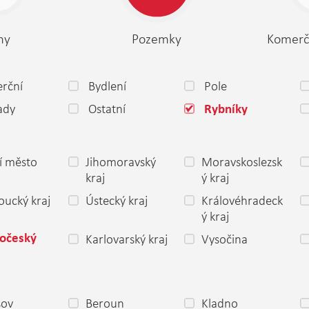
my
Pozemky
Komerč
rční
Bydlení
Pole
ady
Ostatní
Rybníky
í město
Jihomoravský
Moravskoslezsk
a
kraj
ý kraj
ucký kraj
Ústecký kraj
Královéhradeck
ý kraj
Karlovarský kraj
Vysočina
dočeský
šov
Beroun
Kladno