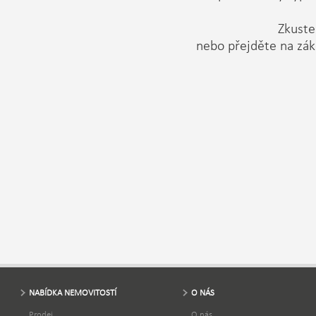
Zkuste 
nebo přejděte na zák
NABÍDKA NEMOVITOSTÍ
O NÁS
Prodej
O nás