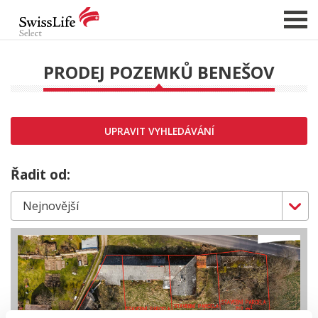
PRODEJ POZEMKŮ BENEŠOV
NABÍDKA NEMOVITOSTÍ
CHCI PRODAT / PRONAJMOUT
UPRAVIT VYHLEDÁVÁNÍ
HLÍDAT NOVÉ NABÍDKY
CHCI OCENIT NEMOVITOST
Řadit od:
O NÁS
REFERENCE
SLUŽBY
KARIÉRA
FINANCOVÁNÍ / HYPOTÉKA
KONTAKT