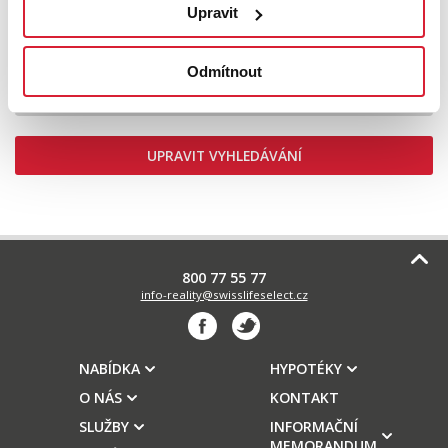
Upravit
Prodej stavebního pozemku 1442 m2,
Struhařov
Odmítnout
2 990 000 Kč
UPRAVIT VYHLEDÁVÁNÍ
800 77 55 77
info-reality@swisslifeselect.cz
NABÍDKA
HYPOTÉKY
O NÁS
KONTAKT
SLUŽBY
INFORMAČNÍ
MEMORANDUM