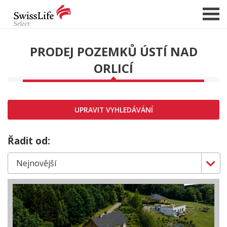
PRODEJ POZEMKŮ ÚSTÍ NAD
ORLICÍ
NABÍDKA NEMOVITOSTÍ
CHCI PRODAT / PRONAJMOUT
HLÍDAT NOVÉ NABÍDKY
UPRAVIT VYHLEDÁVÁNÍ
CHCI OCENIT NEMOVITOST
O NÁS
Řadit od:
REFERENCE
SLUŽBY
KARIÉRA
FINANCOVÁNÍ / HYPOTÉKA
KONTAKT