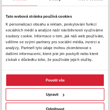
Prodej pole 18365 m2 Vysoké Mýto
Tato webová stránka používá cookies
K personalizaci obsahu a reklam, poskytování funkcí
Info o ceně u RK
sociálních médií a analýze naší návštěvnosti využíváme
soubory cookie. Informace o tom, jak náš web používáte,
sdílíme se svými partnery pro sociální média, inzerci a
analýzy. Partneři tyto údaje mohou zkombinovat s
Rezervace
dalšími informacemi, které jste jim poskytli nebo které
získali v důsledku toho, že používáte jejich služby.
Povolit vše
Upravit
Prodej stavebního pozemku 1097 m2
Helvíkovice
Odmítnout