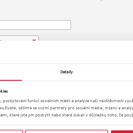
o
Detaily
kies
, poskytování funkcí sociálních médií a analýze naší návštěvnosti vy
ízíme žádnou nemovitost v této lokalitě. Můžete si však p
užíváte, sdílíme se svými partnery pro sociální média, inzerci a anal
blízkém okolí.
i, které jste jim poskytli nebo které získali v důsledku toho, že použí
ecifických typu n