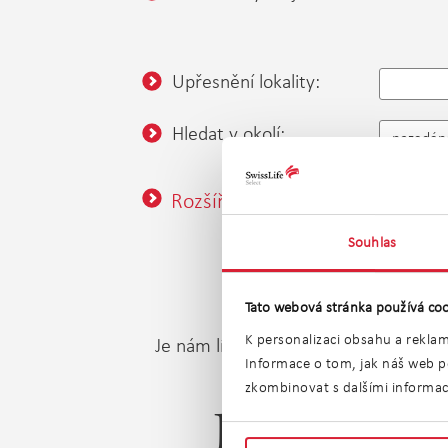
Upřesnění lokality:
Hledat v okolí:
nezadán
Rozšířené vyhledávání
Souhlas
Tato webová stránka používá coo
K personalizaci obsahu a reklam
Je nám líto, ale v tuto chvíli nenab
Informace o tom, jak náš web po
zkombinovat s dalšími informacem
Prodej sp