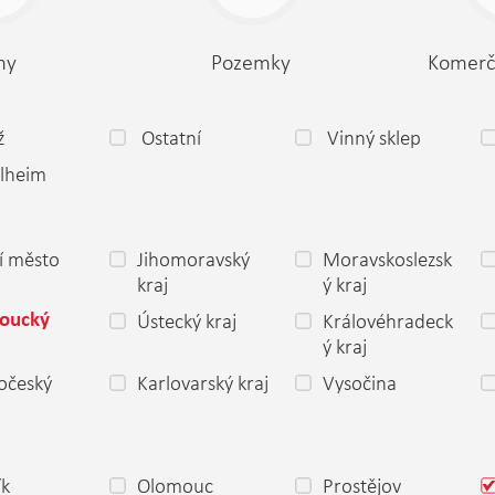
my
Pozemky
Komerč
ž
Ostatní
Vinný sklep
lheim
í město
Jihomoravský
Moravskoslezsk
a
kraj
ý kraj
Ústecký kraj
Královéhradeck
oucký
ý kraj
očeský
Karlovarský kraj
Vysočina
ík
Olomouc
Prostějov