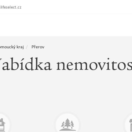
lifeselect.cz
omoucký kraj
Přerov
abídka nemovitos