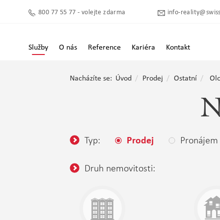
800 77 55 77 - volejte zdarma
info-reality@swiss
Služby
O nás
Reference
Kariéra
Kontakt
Nacházíte se:
Úvod
Prodej
Ostatní
Ol
N
Typ:
Pronájem
Prodej
Druh nemovitosti: