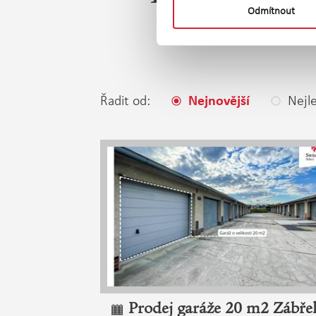
Odmítnout
Řadit od:
Nejle
Nejnovější
Prodej garáže 20 m2 Zábře