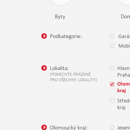
Byty
Do
Podkategorie:
Gará
Mobi
Lokalita:
Hlavn
(PONECHTE PRÁZDNÉ
Prah
PRO VŠECHNY LOKALITY)
Olom
kraj
Střed
kraj
Olomoucký kraj:
Jesen