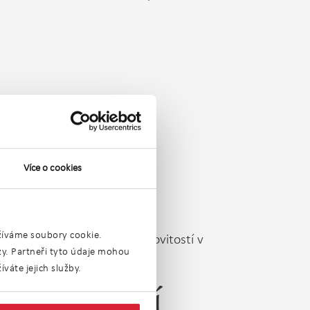
Více o cookies
užíváme soubory cookie.
rohlédnout naši nabídku nemovitostí v
ýzy. Partneři tyto údaje mohou
váte jejich služby.
emovitostí