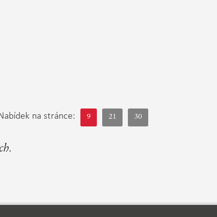
Nabídek na stránce:
9
21
30
ch.