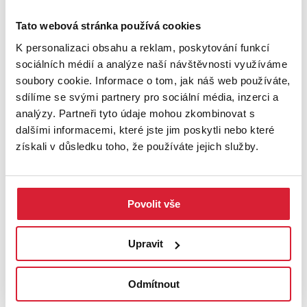
Tato webová stránka používá cookies
K personalizaci obsahu a reklam, poskytování funkcí
sociálních médií a analýze naší návštěvnosti využíváme
soubory cookie. Informace o tom, jak náš web používáte,
sdílíme se svými partnery pro sociální média, inzerci a
analýzy. Partneři tyto údaje mohou zkombinovat s
dalšími informacemi, které jste jim poskytli nebo které
získali v důsledku toho, že používáte jejich služby.
Prodej specifického typu nemovitosti 54 m2
Strakonická, Praha
Povolit vše
3 990 000 Kč
Upravit
UPRAVIT VYHLEDÁVÁNÍ
Odmítnout