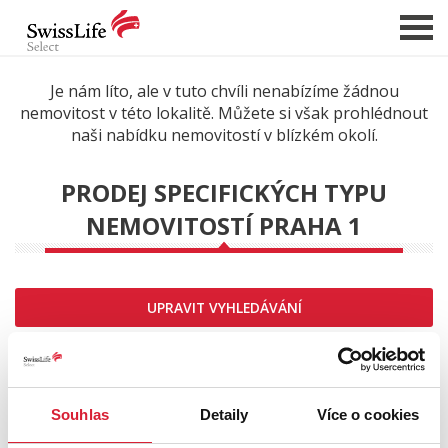
Je nám líto, ale v tuto chvíli nenabízíme žádnou
nemovitost v této lokalitě. Můžete si však prohlédnout
NABÍDKA NEMOVITOSTÍ
naši nabídku nemovitostí v blízkém okolí.
CHCI PRODAT / PRONAJMOUT
PRODEJ SPECIFICKÝCH TYPU
HLÍDAT NOVÉ NABÍDKY
NEMOVITOSTÍ PRAHA 1
CHCI OCENIT NEMOVITOST
O NÁS
REFERENCE
UPRAVIT VYHLEDÁVÁNÍ
SLUŽBY
Řadit od:
KARIÉRA
FINANCOVÁNÍ / HYPOTÉKA
Souhlas
Detaily
Více o cookies
KONTAKT