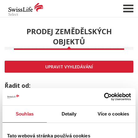
PRODEJ ZEMĚDĚLSKÝCH
OBJEKTŮ
NABÍDKA NEMOVITOSTÍ
CHCI PRODAT / PRONAJMOUT
HLÍDAT NOVÉ NABÍDKY
UPRAVIT VYHLEDÁVÁNÍ
CHCI OCENIT NEMOVITOST
O NÁS
Řadit od:
REFERENCE
SLUŽBY
Souhlas
Detaily
Více o cookies
KARIÉRA
Sleva
FINANCOVÁNÍ / HYPOTÉKA
Tato webová stránka používá cookies
KONTAKT