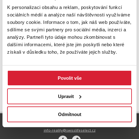
K personalizaci obsahu a reklam, poskytování funkcí
sociálních médií a analýze naší návštěvnosti využíváme
soubory cookie. Informace o tom, jak náš web používáte,
sdílíme se svými partnery pro sociální média, inzerci a
analýzy. Partneři tyto údaje mohou zkombinovat s
dalšími informacemi, které jste jim poskytli nebo které
Prodej zemědělského objektu 1797 m2,
Cizkrajov
získali v důsledku toho, že používáte jejich služby.
1 400 000 Kč
Povolit vše
UPRAVIT VYHLEDÁVÁNÍ
Upravit
Odmítnout
800 77 55 77
info-reality@swisslifeselect.cz