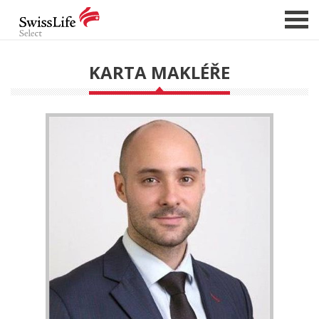
KARTA MAKLÉŘE
NABÍDKA NEMOVITOSTÍ
CHCI PRODAT / PRONAJMOUT
HLÍDAT NOVÉ NABÍDKY
CHCI OCENIT NEMOVITOST
O NÁS
REFERENCE
SLUŽBY
KARIÉRA
FINANCOVÁNÍ / HYPOTÉKA
KONTAKT