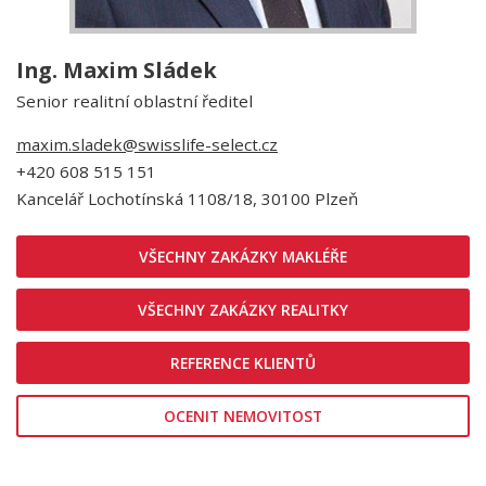
Ing. Maxim Sládek
Senior realitní oblastní ředitel
maxim.sladek@swisslife-select.cz
+420 608 515 151
Kancelář Lochotínská 1108/18, 30100 Plzeň
VŠECHNY ZAKÁZKY MAKLÉŘE
VŠECHNY ZAKÁZKY REALITKY
REFERENCE KLIENTŮ
OCENIT NEMOVITOST