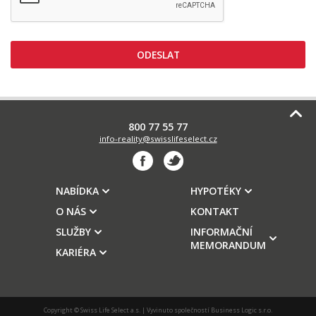
ODESLAT
800 77 55 77
info-reality@swisslifeselect.cz
NABÍDKA
HYPOTÉKY
O NÁS
KONTAKT
SLUŽBY
INFORMAČNÍ
MEMORANDUM
KARIÉRA
Copyright © Swiss Life Select a.s. | Vyvinuto společností
Business Logic s.r.o.