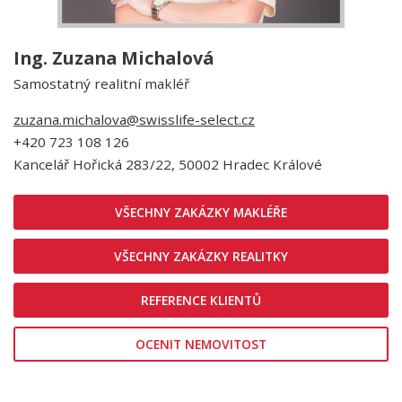
Ing. Zuzana Michalová
Samostatný realitní makléř
zuzana.michalova@swisslife-select.cz
+420 723 108 126
Kancelář Hořická 283/22, 50002 Hradec Králové
VŠECHNY ZAKÁZKY MAKLÉŘE
VŠECHNY ZAKÁZKY REALITKY
REFERENCE KLIENTŮ
OCENIT NEMOVITOST