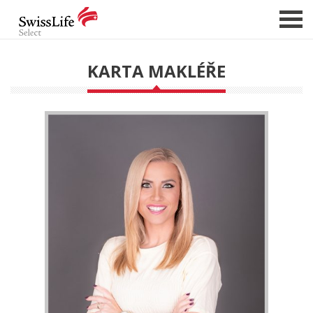
KARTA MAKLÉŘE
NABÍDKA NEMOVITOSTÍ
CHCI PRODAT / PRONAJMOUT
HLÍDAT NOVÉ NABÍDKY
CHCI OCENIT NEMOVITOST
O NÁS
REFERENCE
SLUŽBY
KARIÉRA
FINANCOVÁNÍ / HYPOTÉKA
KONTAKT