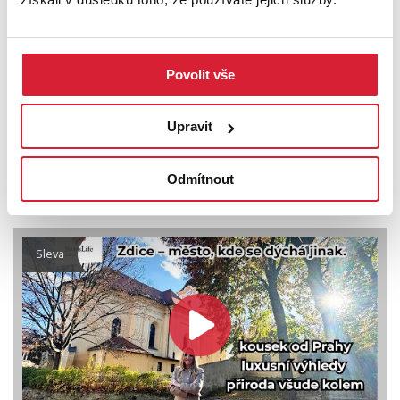
Povolit vše
Prodej bytu 3+kk 85 m2 Federova, Praha
Upravit
Odmítnout
12 390 000 Kč
Sleva