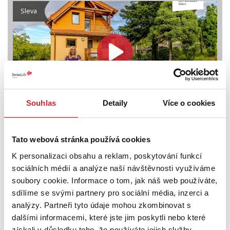
Sleva
Souhlas
Detaily
Více o cookies
Prodej rodinného domu 242 m2 Za dálnicí,
Praha
Tato webová stránka používá cookies
19 900 000 Kč
K personalizaci obsahu a reklam, poskytování funkcí
sociálních médií a analýze naší návštěvnosti využíváme
soubory cookie. Informace o tom, jak náš web používáte,
sdílíme se svými partnery pro sociální média, inzerci a
analýzy. Partneři tyto údaje mohou zkombinovat s
dalšími informacemi, které jste jim poskytli nebo které
získali v důsledku toho, že používáte jejich služby.