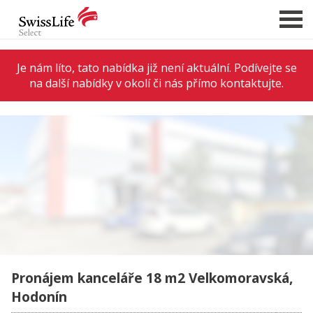
Je nám líto, tato nabídka již není aktuální. Podívejte se
na další nabídky v okolí či nás přímo kontaktujte.
NABÍDKA NEMOVITOSTÍ
CHCI PRODAT / PRONAJMOUT
HLÍDAT NOVÉ NABÍDKY
CHCI OCENIT NEMOVITOST
O NÁS
REFERENCE
SLUŽBY
KARIÉRA
Pronájem kanceláře 18 m2 Velkomoravská,
FINANCOVÁNÍ / HYPOTÉKA
Hodonín
KONTAKT