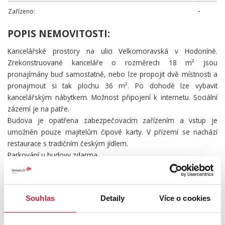
Zařízeno:
-
POPIS NEMOVITOSTI:
Kancelářské prostory na ulici Velkomoravská v Hodoníně.
Zrekonstruované kanceláře o rozměrech 18 m² jsou
pronajímány buď samostatně, nebo lze propojit dvě místnosti a
pronajmout si tak plochu 36 m². Po dohodě lze vybavit
kancelářským nábytkem. Možnost připojení k internetu. Sociální
zázemí je na patře.
Budova je opatřena zabezpečovacím zařízením a vstup je
umožněn pouze majitelům čipové karty. V přízemí se nachází
restaurace s tradičním českým jídlem.
Parkování u budovy zdarma.
Cena včetně energií 4500,-Kč.
Majitel nepožaduje kauci.
Souhlas
Detaily
Více o cookies
UMÍSTĚNÍ OBJEKTU