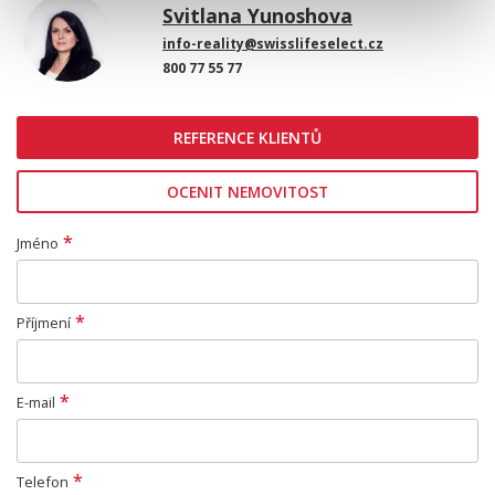
Svitlana Yunoshova
info-reality@swisslifeselect.cz
800 77 55 77
REFERENCE KLIENTŮ
OCENIT NEMOVITOST
*
Jméno
*
Příjmení
*
E-mail
*
Telefon