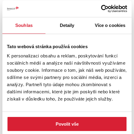
Nájemné: 11.000,-/měsíc + služby 6.600,-/měsíc. Služby jsou
placeny zálohově a jsou zúčtovatelné. Současné zálohy jsou
nastaveny na vysoký počet osob a s největší pravděpodobností
Souhlas
Detaily
Více o cookies
jsou očekávány přeplatky, tudíž se od příštího roku zálohy budou
snižovat. Elektřinu a plyn si nájemce přepíše na sebe. Kauce
20.000,-. Provize RK 15.000,-.
Tato webová stránka používá cookies
Byt je volný ihned.
K personalizaci obsahu a reklam, poskytování funkcí
sociálních médií a analýze naší návštěvnosti využíváme
UMÍSTĚNÍ OBJEKTU
soubory cookie. Informace o tom, jak náš web používáte,
sdílíme se svými partnery pro sociální média, inzerci a
analýzy. Partneři tyto údaje mohou zkombinovat s
dalšími informacemi, které jste jim poskytli nebo které
získali v důsledku toho, že používáte jejich služby.
+
−
Povolit vše