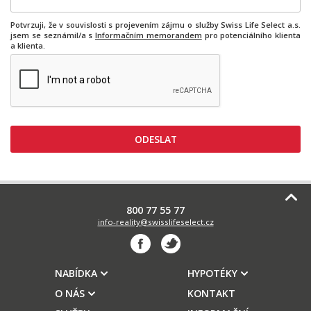
Potvrzuji, že v souvislosti s projevením zájmu o služby Swiss Life Select a.s.
jsem se seznámil/a s
Informačním memorandem
pro potenciálního klienta
a klienta.
800 77 55 77
info-reality@swisslifeselect.cz
NABÍDKA
HYPOTÉKY
O NÁS
KONTAKT