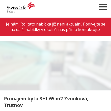
Je nám líto, tato nabídka již není aktuální. Podívejte se
na další nabídky v okolí či nás přímo kontaktujte.
NABÍDKA NEMOVITOSTÍ
CHCI PRODAT / PRONAJMOUT
HLÍDAT NOVÉ NABÍDKY
CHCI OCENIT NEMOVITOST
O NÁS
REFERENCE
SLUŽBY
KARIÉRA
Pronájem bytu 3+1 65 m2 Zvonková,
FINANCOVÁNÍ / HYPOTÉKA
Trutnov
KONTAKT