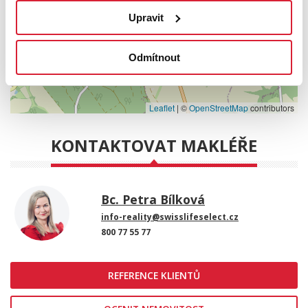
Upravit
Odmítnout
Leaflet
|
©
OpenStreetMap
contributors
KONTAKTOVAT MAKLÉŘE
Bc. Petra Bílková
info-reality@swisslifeselect.cz
800 77 55 77
REFERENCE KLIENTŮ