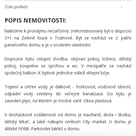
Číslo podlaží:
-
POPIS NEMOVITOSTI:
Nabízíme k pronájmu nezařízený zrekonstruovaný byt o dispozici
3+1 na Zelené louce v Trutnově. Byt se nachází ve 2. patře
panelového domu a je v osobním vlastnictví.
Dispozice bytu: vstupní chodba, obývací pokoj, ložnice, dětský
pokoj, koupelna se sprchou a wc. V mezipatře se nachází
společný balkon. K bytové jednotce náleží sklepní kóje.
Topení a ohřev vody je dálkové - horkovod, vodovod obecní,
odpadní vody svedeny do veřejné kanalizace. Do bytu je
zaveden plyn, na kterém je možné vařit. Okna plastová.
V docházkové vzdálenosti od domu je Kaufland, škola i školka,
dětský lékař, a také nákupní centrum City market. U domu je
dětské hřiště. Parkování taktéž u domu.