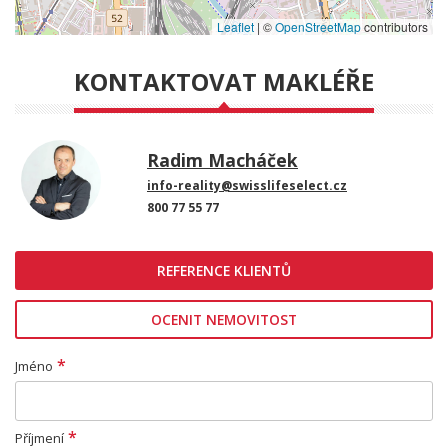
Leaflet
|
©
OpenStreetMap
contributors
KONTAKTOVAT MAKLÉŘE
Radim Macháček
info-reality@swisslifeselect.cz
800 77 55 77
REFERENCE KLIENTŮ
OCENIT NEMOVITOST
*
Jméno
*
Příjmení