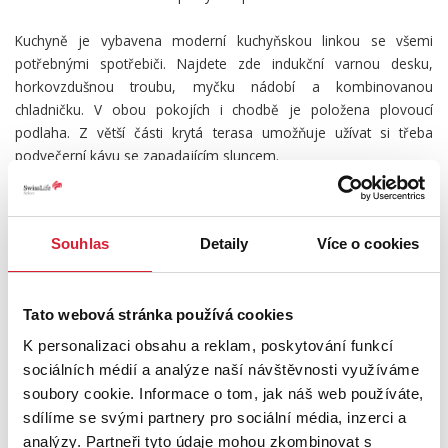
Kuchyně je vybavena moderní kuchyňskou linkou se všemi
potřebnými spotřebiči. Najdete zde indukční varnou desku,
horkovzdušnou troubu, myčku nádobí a kombinovanou
chladničku. V obou pokojích i chodbě je položena plovoucí
podlaha. Z větší části krytá terasa umožňuje užívat si třeba
podvečerní kávu se zapadajícím sluncem.
Hezky provedená a účelně zařízená koupelna je vybavena
zařizovací Villeroy & Boch, baterie Grohe.
Souhlas
Detaily
Více o cookies
Do domu se vstupuje s použitím bezpečnostního čipu. Zvýšenou
bezpečnost nabízí také byt. Má instalované bezpečnostní dveře s
Tato webová stránka používá cookies
více bodovým uzamykacím systémem.
K personalizaci obsahu a reklam, poskytování funkcí
Díky tomu, že se byt nachází v centru města máte k dispozici
sociálních médií a analýze naší návštěvnosti využíváme
veškerou občanskou vybavenost. Součástí komplexu je příjemný
soubory cookie. Informace o tom, jak náš web používáte,
odpočinkový vnitroblok, který je přístupný pouze uživatelům bytů.
sdílíme se svými partnery pro sociální média, inzerci a
analýzy. Partneři tyto údaje mohou zkombinovat s