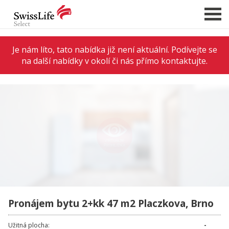
Je nám líto, tato nabídka již není aktuální. Podívejte se
na další nabídky v okolí či nás přímo kontaktujte.
NABÍDKA NEMOVITOSTÍ
CHCI PRODAT / PRONAJMOUT
HLÍDAT NOVÉ NABÍDKY
CHCI OCENIT NEMOVITOST
O NÁS
REFERENCE
SLUŽBY
KARIÉRA
Pronájem bytu 2+kk 47 m2 Placzkova, Brno
FINANCOVÁNÍ / HYPOTÉKA
Užitná plocha:
-
KONTAKT