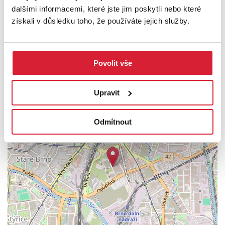
Neváhejte zavolat, domluvíme se na všech detailech a prohlídce.
dalšími informacemi, které jste jim poskytli nebo které
Nejlépe udělá, když se přijdete přesvědčit na vlastní oči. Radim
získali v důsledku toho, že používáte jejich služby.
Macháček
UMÍSTĚNÍ OBJEKTU
Povolit vše
Upravit
+
−
Odmítnout