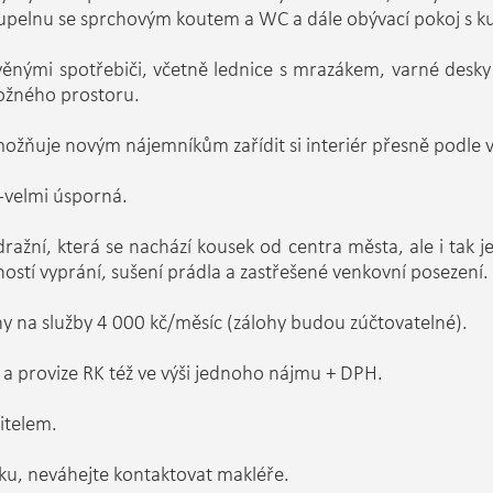
oupelnu se sprchovým koutem a WC a dále obývací pokoj s 
nými spotřebiči, včetně lednice s mrazákem, varné desky a 
ložného prostoru.
ožňuje novým nájemníkům zařídit si interiér přesně podle v
-velmi úsporná.
ražní, která se nachází kousek od centra města, ale i tak je
ností vyprání, sušení prádla a zastřešené venkovní posezení.
hy na služby 4 000 kč/měsíc (zálohy budou zúčtovatelné).
 a provize RK též ve výši jednoho nájmu + DPH.
itelem.
ku, neváhejte kontaktovat makléře.