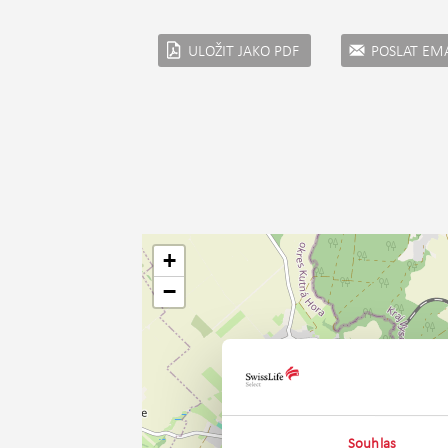
ULOŽIT JAKO PDF
POSLAT EM
+
−
Souhlas