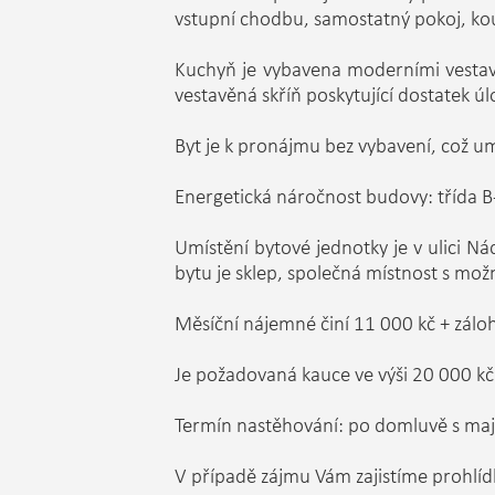
vstupní chodbu, samostatný pokoj, k
Kuchyň je vybavena moderními vestavě
vestavěná skříň poskytující dostatek ú
Byt je k pronájmu bez vybavení, což um
Energetická náročnost budovy: třída B
Umístění bytové jednotky je v ulici Nád
bytu je sklep, společná místnost s mož
Měsíční nájemné činí 11 000 kč + zálo
Je požadovaná kauce ve výši 20 000 kč
Termín nastěhování: po domluvě s maj
V případě zájmu Vám zajistíme prohlíd