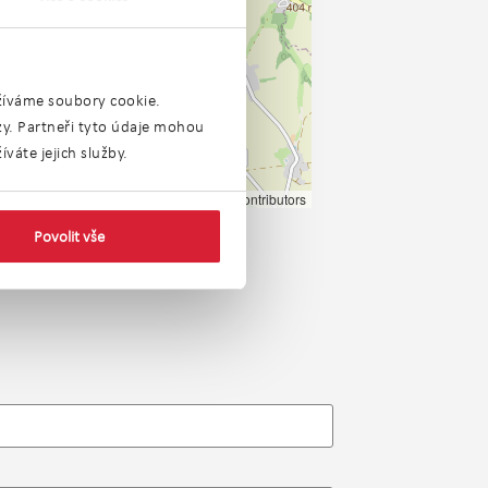
užíváme soubory cookie.
ýzy. Partneři tyto údaje mohou
váte jejich služby.
Leaflet
|
©
OpenStreetMap
contributors
Povolit vše