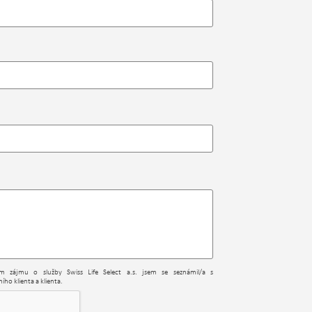
ním zájmu o služby Swiss Life Select a.s. jsem se seznámil/a s
ího klienta a klienta.