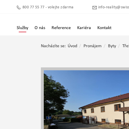
800 77 55 77 - volejte zdarma
info-reality@swiss
Služby
O nás
Reference
Kariéra
Kontakt
Nacházíte se:
Úvod
Pronájem
Byty
Tře