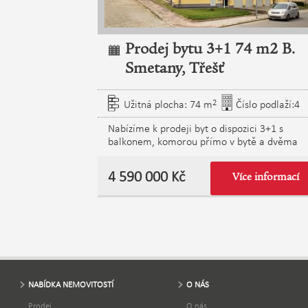
Prodej bytu 3+1 74 m2 B.
Smetany, Třešť
2
Užitná plocha: 74 m
Číslo podlaží:4
Nabízíme k prodeji byt o dispozici 3+1 s
balkonem, komorou přímo v bytě a dvěma
sklepy, který se nachází v prvním patře
revitalizovaného bytového domu na ulici B.
4 590 000 Kč
Více informací
Smetany v Třešti. Byt je vhodný pro rodinné
bydlení i jako investice k pronájmu. Dispozic
nabízí obývací pokoj, dvě samostatné ložnice
kuchyni, koupelnu, samostatné WC, komoru 
vstupní chodbu. K bytu náleží dva sklepy v
přízemí domu, které poskytují dostatek
prostoru pro uskladnění sezónních věcí,
sportovního vybavení nebo jízdních kol. V rá
rekonstrukce bytového jádra byla upravena
NABÍDKA NEMOVITOSTÍ
O NÁS
dispozice koupelny, která byla zvětšena a nab
Prodej
O nás