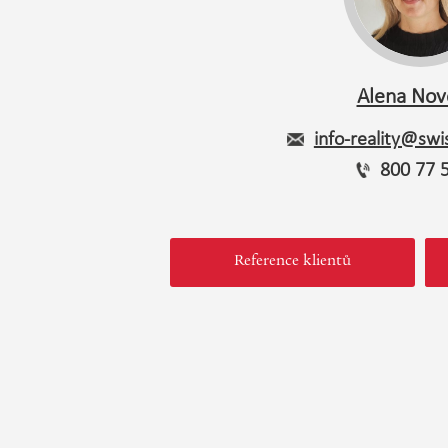
Alena Nov
info-reality@swis
800 77 
Reference klientů