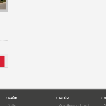
e
,
a
mci
SLUŽBY
KARIÉRA
H
ízí
Služby
Mám zájem o spolupráci
F