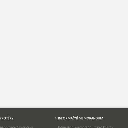
YPOTÉKY
INFORMAČNÍ MEMORANDUM
inancování / Hypotéka
Informační memorandum pro klienty