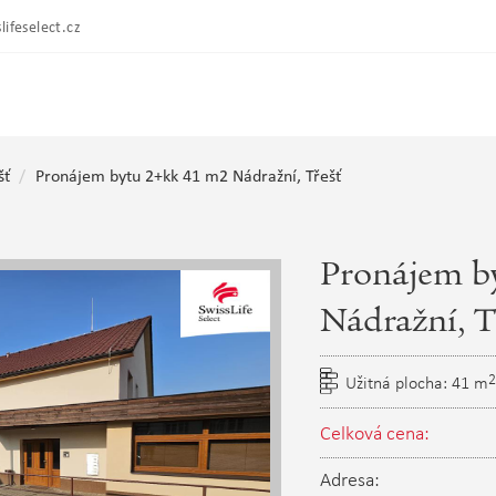
lifeselect.cz
šť
Pronájem bytu 2+kk 41 m2 Nádražní, Třešť
Pronájem b
Nádražní, T
2
Užitná plocha: 41 m
Celková cena:
Adresa: