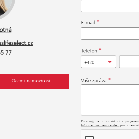
*
E-mail
otná
slifeselect.cz
*
Telefon
55 77
+420
*
Vaše zpráva
Ocenit nemovitost
Potvrzuji, že v souvislosti s projeve
Informačním memorandem
pro potenciáln