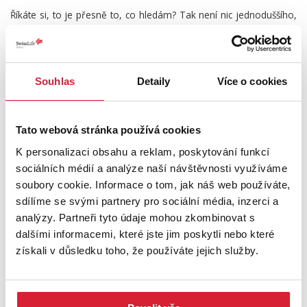
Říkáte si, to je přesně to, co hledám? Tak není nic jednoduššího,
než zavolat a domluvit se na prohlídce.
Swiss Life Select Vám nabízí možnost vypracování nezávislé
tvorby financování na míru dle Vašich požadavků a možností. Díky
Souhlas
Detaily
Více o cookies
exkluzivním podmínkám u finančních institucí, perfektní znalostí
trhu a kvalitnímu klientskému servisu se můžete spolehnout, že
Vám doporučíme nejlepší financování Vaší nemovitosti.
Tato webová stránka používá cookies
K personalizaci obsahu a reklam, poskytování funkcí
Více informací u makléřky Vlastimily Bolehovské, která se bude
sociálních médií a analýze naší návštěvnosti využíváme
těšit na společnou prohlídku.
soubory cookie. Informace o tom, jak náš web používáte,
sdílíme se svými partnery pro sociální média, inzerci a
UMÍSTĚNÍ OBJEKTU
analýzy. Partneři tyto údaje mohou zkombinovat s
dalšími informacemi, které jste jim poskytli nebo které
získali v důsledku toho, že používáte jejich služby.
+
−