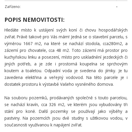
Zařízeno:
-
POPIS NEMOVITOSTI:
Hledáte místo k ustájení svých koní či chovu hospodářských
zvířat. Právě takové pro Vás mám! Jedná se o stavební parcelu, s
výměrou 1667 m2, na které se nachází stodola, cca280m2, a
zázemí pro chovatele, cca 48 m2. Toto zázemí má prostor pro
kuchyňskou linku a posezení, místo pro uskladnění jezdeckých či
jiných potřeb, a je zde i prostorná koupelna se sprchovým
koutem a toaletou. Odpadní voda je svedena do jímky. Je tu
zavedena elektřina a veřejný vodovod. Na této parcele je i
dostatek prostoru k výstavbě Vašeho vysněného domova.
Na souboru pozemků, prodávaných společně s touto parcelou,
se nachází kravín, cca 326 m2, ve kterém jsou vybudovány tři
stání pro koně. Další pozemky se používají jako výběhy a
pastviny. Na pozemcích jsou dvě studny s užitkovou vodou, v
současnosti využívanou k napájení zvířat.