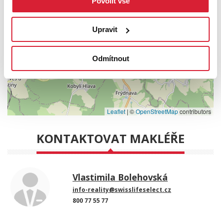
Povolit vše
Upravit
Odmítnout
Leaflet
|
©
OpenStreetMap
contributors
KONTAKTOVAT MAKLÉŘE
Vlastimila Bolehovská
info-reality@swisslifeselect.cz
800 77 55 77