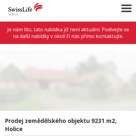
Je nám líto, tato nabídka již není aktuální. Podívejte se
na další nabídky v okolí či nás přímo kontaktujte.
NABÍDKA NEMOVITOSTÍ
CHCI PRODAT / PRONAJMOUT
HLÍDAT NOVÉ NABÍDKY
CHCI OCENIT NEMOVITOST
O NÁS
REFERENCE
SLUŽBY
KARIÉRA
Prodej zemědělského objektu 9231 m2,
FINANCOVÁNÍ / HYPOTÉKA
Holice
KONTAKT