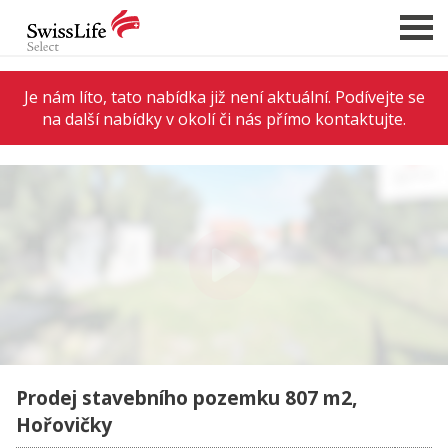
Je nám líto, tato nabídka již není aktuální. Podívejte se
na další nabídky v okolí či nás přímo kontaktujte.
NABÍDKA NEMOVITOSTÍ
CHCI PRODAT / PRONAJMOUT
HLÍDAT NOVÉ NABÍDKY
CHCI OCENIT NEMOVITOST
O NÁS
REFERENCE
SLUŽBY
KARIÉRA
Prodej stavebního pozemku 807 m2,
FINANCOVÁNÍ / HYPOTÉKA
Hořovičky
KONTAKT