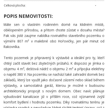
Celková plocha:
-
POPIS NEMOVITOSTI:
Máte sen o vlastním rodinném domě na klidném místě,
obklopeném přírodou, a přitom chcete zůstat v dosahu města?
Pak vás jistě zaujme nabídka rovinatého stavebního pozemku o
výměře 807 m² v malebné obci Hořovičky, jen pár minut od
Rakovníka.
Tento pozemek je připravený k výstavbě a ideální pro ty, kteří
chtějí začít stavět bez zbytečných průtahů. K dispozici je jímka o
objemu 4 m³, dešťová nádrž o objemu 2 m³ a přípojka elektřiny
o napětí 380 V. Na pozemku se nachází také zahradní domek bez
základů, který lze využít jako dočasné zázemí nebo sklad během
výstavby, a samostatná garáž, kterou je možné v budoucnu
architektonicky propojit s novým domem. Obec navíc plánuje
vybudování kanalizace již v příštím roce, což významně zvýší
komfort bydlení i hodnotu pozemku. Díky rovinatému terénu je
výstavba snadná a nevyžaduje žádné složité terénní úpravy, což z