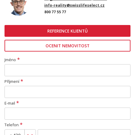
info-reality@swisslifeselect.cz
800 77 55 77
REFERENCE KLIENTŮ
OCENIT NEMOVITOST
*
Jméno
*
Příjmení
*
E-mail
*
Telefon