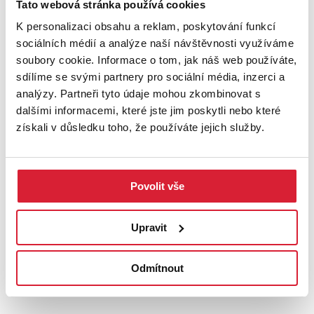
Tato webová stránka používá cookies
Pozemek představuje jedinečnou příležitost pro ty, kdo hledají
K personalizaci obsahu a reklam, poskytování funkcí
vyvážené spojení klidu, přírody a dostupnosti městské
sociálních médií a analýze naší návštěvnosti využíváme
infrastruktury. Díky své připravenosti k výstavbě, napojení na
soubory cookie. Informace o tom, jak náš web používáte,
elektřinu, přítomnosti jímky, dešťové nádrže, garáže a
sdílíme se svými partnery pro sociální média, inzerci a
zahradního domku je vhodný nejen pro rodiny plánující stavbu
analýzy. Partneři tyto údaje mohou zkombinovat s
nového domova, ale i jako investice do budoucna.
dalšími informacemi, které jste jim poskytli nebo které
získali v důsledku toho, že používáte jejich služby.
Přijeďte se přesvědčit osobně – na místě ucítíte kouzlo tohoto
klidného prostředí, kde se snoubí venkovská atmosféra s
výbornou dopravní dostupností. Tento pozemek je připraven stát
se základem pro váš nový domov.
Povolit vše
V případě více zájemců si majitel vyhrazuje právo prodat
Upravit
nemovitost zájemci s nejvyšší nabídkou.
UMÍSTĚNÍ OBJEKTU
Odmítnout