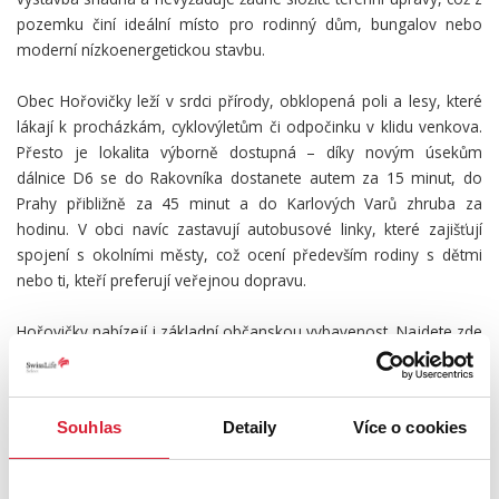
pozemku činí ideální místo pro rodinný dům, bungalov nebo
moderní nízkoenergetickou stavbu.
Obec Hořovičky leží v srdci přírody, obklopená poli a lesy, které
lákají k procházkám, cyklovýletům či odpočinku v klidu venkova.
Přesto je lokalita výborně dostupná – díky novým úsekům
dálnice D6 se do Rakovníka dostanete autem za 15 minut, do
Prahy přibližně za 45 minut a do Karlových Varů zhruba za
hodinu. V obci navíc zastavují autobusové linky, které zajišťují
spojení s okolními městy, což ocení především rodiny s dětmi
nebo ti, kteří preferují veřejnou dopravu.
Hořovičky nabízejí i základní občanskou vybavenost. Najdete zde
menší obchod, poštu, zdravotní služby a možnosti kulturního i
sportovního vyžití. Pro širší nabídku obchodů, škol a služeb stačí
zajet do nedalekého Rakovníka, kde je k dispozici kompletní
Souhlas
Detaily
Více o cookies
městská infrastruktura. Tato lokalita tak ideálně kombinuje
venkovský klid a přírodní prostředí s pohodlím moderního života
a výbornou dostupností do města.