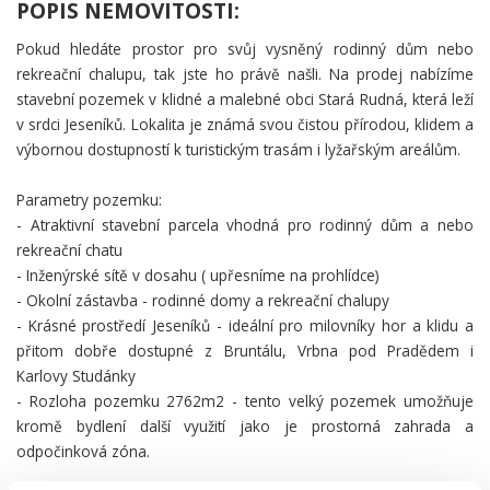
POPIS NEMOVITOSTI:
Pokud hledáte prostor pro svůj vysněný rodinný dům nebo
rekreační chalupu, tak jste ho právě našli. Na prodej nabízíme
stavební pozemek v klidné a malebné obci Stará Rudná, která leží
v srdci Jeseníků. Lokalita je známá svou čistou přírodou, klidem a
výbornou dostupností k turistickým trasám i lyžařským areálům.
Parametry pozemku:
- Atraktivní stavební parcela vhodná pro rodinný dům a nebo
rekreační chatu
- Inženýrské sítě v dosahu ( upřesníme na prohlídce)
- Okolní zástavba - rodinné domy a rekreační chalupy
- Krásné prostředí Jeseníků - ideální pro milovníky hor a klidu a
přitom dobře dostupné z Bruntálu, Vrbna pod Pradědem i
Karlovy Studánky
- Rozloha pozemku 2762m2 - tento velký pozemek umožňuje
kromě bydlení další využití jako je prostorná zahrada a
odpočinková zóna.