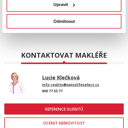
Upravit
Leaflet
|
©
OpenStreetMap
contributors
STÁHNOUT
Odmítnout
POSLAT
KONTAKTOVAT MAKLÉŘE
Lucie Klečková
info-reality@swisslifeselect.cz
800 77 55 77
REFERENCE KLIENTŮ
OCENIT NEMOVITOST