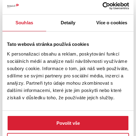
Na prohlídku s Vámi se bude těšit Lucie Klečková.
PODROBNOSTI
Souhlas
Detaily
Více o cookies
UMÍSTĚNÍ OBJEKTU
Tato webová stránka používá cookies
K personalizaci obsahu a reklam, poskytování funkcí
+
sociálních médií a analýze naší návštěvnosti využíváme
soubory cookie. Informace o tom, jak náš web používáte,
−
sdílíme se svými partnery pro sociální média, inzerci a
analýzy. Partneři tyto údaje mohou zkombinovat s
dalšími informacemi, které jste jim poskytli nebo které
získali v důsledku toho, že používáte jejich služby.
Povolit vše