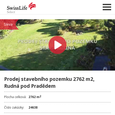
Sleva
NABÍDKA NEMOVITOSTÍ
CHCI PRODAT / PRONAJMOUT
HLÍDAT NOVÉ NABÍDKY
CHCI OCENIT NEMOVITOST
O NÁS
Prodej stavebního pozemku 2762 m2,
REFERENCE
Rudná pod Pradědem
SLUŽBY
KARIÉRA
2
Plocha celková:
2762 m
FINANCOVÁNÍ / HYPOTÉKA
Číslo zakázky:
24638
KONTAKT