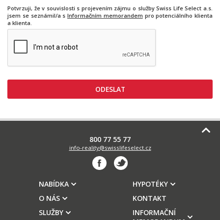
Potvrzuji, že v souvislosti s projevením zájmu o služby Swiss Life Select a.s.
jsem se seznámil/a s
Informačním memorandem
pro potenciálního klienta
a klienta.
800 77 55 77
info-reality@swisslifeselect.cz
NABÍDKA
HYPOTÉKY
O NÁS
KONTAKT
SLUŽBY
INFORMAČNÍ