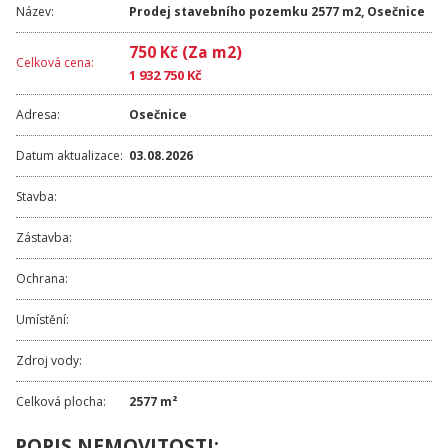
Název:
Prodej stavebního pozemku 2577 m2, Osečnice
750 Kč (Za m2)
Celková cena:
1 932 750 Kč
Adresa:
Osečnice
Datum aktualizace:
03.08.2026
Stavba:
Zástavba:
Ochrana:
Umístění:
Zdroj vody:
Celková plocha:
2577 m²
POPIS NEMOVITOSTI: