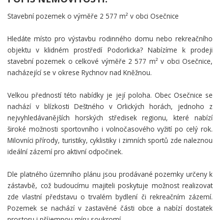
Stavební pozemek o výměře 2 577 m² v obci Osečnice
Hledáte místo pro výstavbu rodinného domu nebo rekreačního
objektu v klidném prostředí Podorlicka? Nabízíme k prodeji
stavební pozemek o celkové výměře 2 577 m² v obci Osečnice,
nacházející se v okrese Rychnov nad Kněžnou.
Velkou předností této nabídky je její poloha. Obec Osečnice se
nachází v blízkosti Deštného v Orlických horách, jednoho z
nejvyhledávanějších horských středisek regionu, které nabízí
široké možnosti sportovního i volnočasového vyžití po celý rok.
Milovníci přírody, turistiky, cyklistiky i zimních sportů zde naleznou
ideální zázemí pro aktivní odpočinek.
Dle platného územního plánu jsou prodávané pozemky určeny k
zástavbě, což budoucímu majiteli poskytuje možnost realizovat
zde vlastní představu o trvalém bydlení či rekreačním zázemí.
Pozemek se nachází v zastavěné části obce a nabízí dostatek
prostoru i příjemnou míru soukromí.