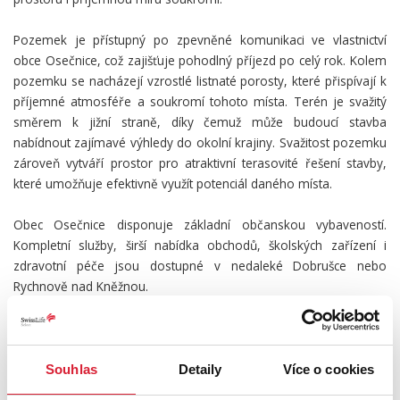
Pozemek je přístupný po zpevněné komunikaci ve vlastnictví
obce Osečnice, což zajišťuje pohodlný příjezd po celý rok. Kolem
pozemku se nacházejí vzrostlé listnaté porosty, které přispívají k
příjemné atmosféře a soukromí tohoto místa. Terén je svažitý
směrem k jižní straně, díky čemuž může budoucí stavba
nabídnout zajímavé výhledy do okolní krajiny. Svažitost pozemku
zároveň vytváří prostor pro atraktivní terasovité řešení stavby,
které umožňuje efektivně využít potenciál daného místa.
Obec Osečnice disponuje základní občanskou vybaveností.
Kompletní služby, širší nabídka obchodů, školských zařízení i
zdravotní péče jsou dostupné v nedaleké Dobrušce nebo
Rychnově nad Kněžnou.
Předmětem prodeje jsou parcely č. 66/1 a 66/2 v katastrálním
území Osečnice o celkové výměře 2 577 m².
Souhlas
Detaily
Více o cookies
Tato nabídka představuje zajímavou příležitost pro ty, kteří