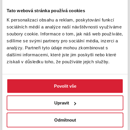
hledají místo pro výstavbu rodinného domu či rekreačního
objektu v klidném venkovském prostředí s dobrou dostupností
Tato webová stránka používá cookies
do okolních měst i horských oblastí.
K personalizaci obsahu a reklam, poskytování funkcí
sociálních médií a analýze naší návštěvnosti využíváme
Přijďte se podívat osobně a zjistěte, zda právě toto místo bude
soubory cookie. Informace o tom, jak náš web používáte,
prostorem pro realizaci vašich plánů, ať už hledáte nový domov,
sdílíme se svými partnery pro sociální média, inzerci a
chalupu v blízkosti přírody nebo zajímavou investiční příležitost.
analýzy. Partneři tyto údaje mohou zkombinovat s
dalšími informacemi, které jste jim poskytli nebo které
Pro naše klienty zajišťujeme kompletní právní servis
získali v důsledku toho, že používáte jejich služby.
prostřednictvím naší společnosti, včetně kvalitního
zprostředkování financování.
PODROBNOSTI
Povolit vše
UMÍSTĚNÍ OBJEKTU
Upravit
Odmítnout
+