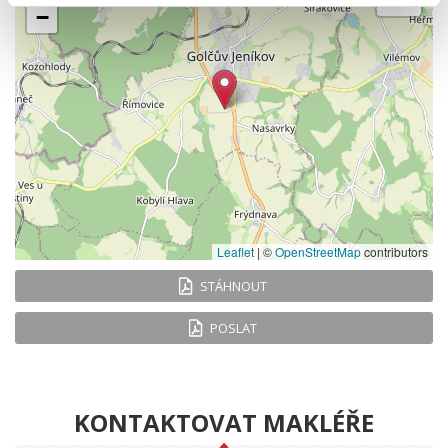
−
Leaflet
|
©
OpenStreetMap
contributors
STÁHNOUT
POSLAT
KONTAKTOVAT MAKLÉŘE