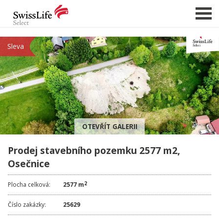
Sleva
NABÍDKA NEMOVITOSTÍ
CHCI PRODAT / PRONAJMOUT
HLÍDAT NOVÉ NABÍDKY
CHCI OCENIT NEMOVITOST
OTEVŘÍT GALERII
O NÁS
Prodej stavebního pozemku 2577 m2,
REFERENCE
Osečnice
SLUŽBY
KARIÉRA
2
Plocha celková:
2577 m
FINANCOVÁNÍ / HYPOTÉKA
Číslo zakázky:
25629
KONTAKT