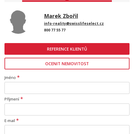
Marek Zbořil
info-reality@swisslifeselect.cz
800 77 55 77
REFERENCE KLIENTŮ
OCENIT NEMOVITOST
*
Jméno
*
Příjmení
*
E-mail