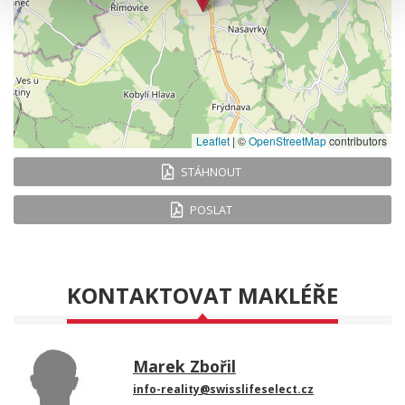
Leaflet
|
©
OpenStreetMap
contributors
STÁHNOUT
POSLAT
KONTAKTOVAT MAKLÉŘE
Marek Zbořil
info-reality@swisslifeselect.cz