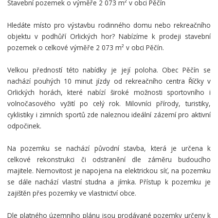
Stavební pozemek o výměře 2 073 m² v obci Pěčín
Hledáte místo pro výstavbu rodinného domu nebo rekreačního
objektu v podhůří Orlických hor? Nabízíme k prodeji stavební
pozemek o celkové výměře 2 073 m² v obci Pěčín.
Velkou předností této nabídky je její poloha. Obec Pěčín se
nachází pouhých 10 minut jízdy od rekreačního centra Říčky v
Orlických horách, které nabízí široké možnosti sportovního i
volnočasového vyžití po celý rok. Milovníci přírody, turistiky,
cyklistiky i zimních sportů zde naleznou ideální zázemí pro aktivní
odpočinek.
Na pozemku se nachází původní stavba, která je určena k
celkové rekonstrukci či odstranění dle záměru budoucího
majitele. Nemovitost je napojena na elektrickou síť, na pozemku
se dále nachází vlastní studna a jímka. Přístup k pozemku je
zajištěn přes pozemky ve vlastnictví obce.
Dle platného územního plánu jsou prodávané pozemky určeny k