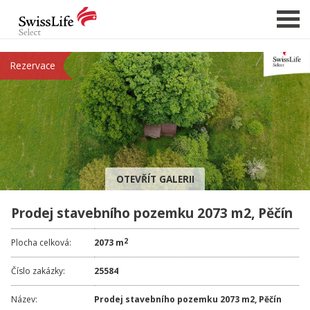
Rezervace
NABÍDKA NEMOVITOSTÍ
CHCI PRODAT / PRONAJMOUT
HLÍDAT NOVÉ NABÍDKY
CHCI OCENIT NEMOVITOST
OTEVŘÍT GALERII
O NÁS
Prodej stavebního pozemku 2073 m2, Pěčín
REFERENCE
SLUŽBY
2
Plocha celková:
2073 m
KARIÉRA
Číslo zakázky:
25584
FINANCOVÁNÍ / HYPOTÉKA
Název:
Prodej stavebního pozemku 2073 m2, Pěčín
KONTAKT