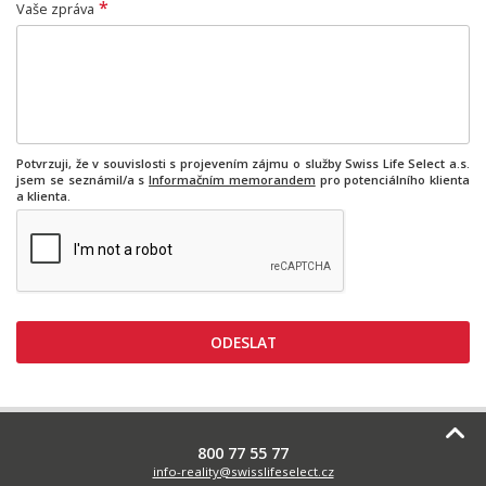
*
Vaše zpráva
Potvrzuji, že v souvislosti s projevením zájmu o služby Swiss Life Select a.s.
jsem se seznámil/a s
Informačním memorandem
pro potenciálního klienta
a klienta.
800 77 55 77
info-reality@swisslifeselect.cz