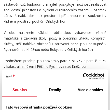
zástavbě, což budoucímu majiteli poskytuje možnost realizovat
zde vlastní představu o bydlení či rekreačním zázemí. Pozemek
zároveň nabízí dostatek prostoru i příjemnou míru soukromí v
klidném prostředí podhůří Orlických hor.
V obci naleznete základní občanskou vybavenost včetně
mateřské a základní školy, pošty a obecního úřadu. Kompletní
služby, širší nabídka obchodů i zdravotní péče jsou dostupné v
Rychnově nad Kněžnou nebo Rokytnici v Orlických horách.
Předmětem prodeje jsou pozemky parc. č. st. 257 a parc. č. 3969
v katastrálním území Pěčín u Rychnova nad Kněžnou.
Cena nemovitosti je stanovena s ohledem na hodnotu
samotného stavebního pozemku. Původní stavba je tak součástí
nabídky bez navýšení kupní ceny, což novému majiteli poskytuje
Souhlas
Detaily
Více o cookies
maximální svobodu při rozhodování o budoucím využití
nemovitosti.
Tato webová stránka používá cookies