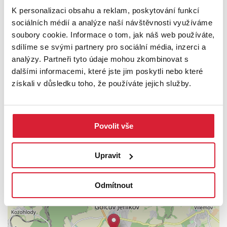
Přijďte se podívat osobně a zjistěte, zda právě toto místo bude
K personalizaci obsahu a reklam, poskytování funkcí
prostorem pro realizaci vašich plánů, ať už hledáte klidné bydlení,
sociálních médií a analýze naší návštěvnosti využíváme
chalupu v blízkosti hor nebo zajímavou investiční příležitost.
soubory cookie. Informace o tom, jak náš web používáte,
sdílíme se svými partnery pro sociální média, inzerci a
Pro naše klienty zajišťujeme kompletní právní servis
analýzy. Partneři tyto údaje mohou zkombinovat s
prostřednictvím naší společnosti, včetně kvalitního
dalšími informacemi, které jste jim poskytli nebo které
zprostředkování financování.
získali v důsledku toho, že používáte jejich služby.
PODROBNOSTI
UMÍSTĚNÍ OBJEKTU
Povolit vše
Upravit
+
Odmítnout
−