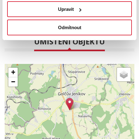
Dušan Knapík
Upravit
Realitní makléř
PODROBNOSTI
Odmítnout
UMÍSTĚNÍ OBJEKTU
+
−