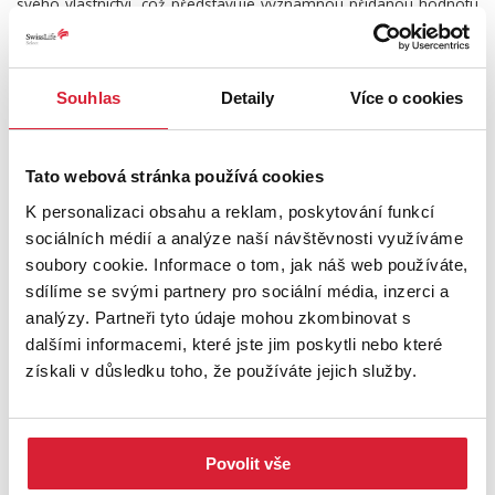
svého vlastnictví, což představuje významnou přidanou hodnotu
a zároveň zvyšuje atraktivitu i budoucí hodnotu celé nemovitosti.
Velkou předností této nemovitosti je také její umístění. Svinčany
Souhlas
Detaily
Více o cookies
u Choltic jsou klidnou obcí na úpatí Železných hor, která nabízí
příjemné bydlení v blízkosti přírody a zároveň velmi dobrou
dostupnost do okolních měst. Choltice jsou vzdálené pouhé 3
Tato webová stránka používá cookies
km, Heřmanův Městec 8 km, Přelouč 13 km, Chrudim 18 km a
Pardubice 22 km. V okolí naleznete veškerou občanskou
K personalizaci obsahu a reklam, poskytování funkcí
vybavenost, školy, školky, obchody, zdravotní péči i široké
sociálních médií a analýze naší návštěvnosti využíváme
možnosti pro turistiku, cyklovýlety a další volnočasové aktivity.
soubory cookie. Informace o tom, jak náš web používáte,
sdílíme se svými partnery pro sociální média, inzerci a
Pokud hledáte prostorný rodinný dům s garáží, sklepními
analýzy. Partneři tyto údaje mohou zkombinovat s
prostory, zahradou a možností vytvořit si bydlení přesně podle
dalšími informacemi, které jste jim poskytli nebo které
svých představ, neváhejte mě kontaktovat. Rád vám poskytnu
získali v důsledku toho, že používáte jejich služby.
více informací, zodpovím vaše dotazy a domluvím osobní
prohlídku.
Těším se na osobní setkání s vámi.
Povolit vše