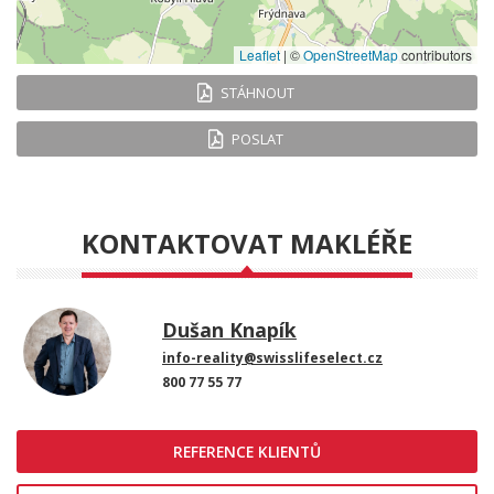
Leaflet
|
©
OpenStreetMap
contributors
STÁHNOUT
POSLAT
KONTAKTOVAT MAKLÉŘE
Dušan Knapík
info-reality@swisslifeselect.cz
800 77 55 77
REFERENCE KLIENTŮ