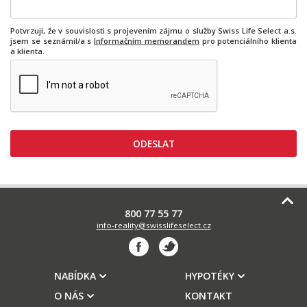
Potvrzuji, že v souvislosti s projevením zájmu o služby Swiss Life Select a.s.
jsem se seznámil/a s
Informačním memorandem
pro potenciálního klienta
a klienta.
800 77 55 77
info-reality@swisslifeselect.cz
NABÍDKA
HYPOTÉKY
O NÁS
KONTAKT