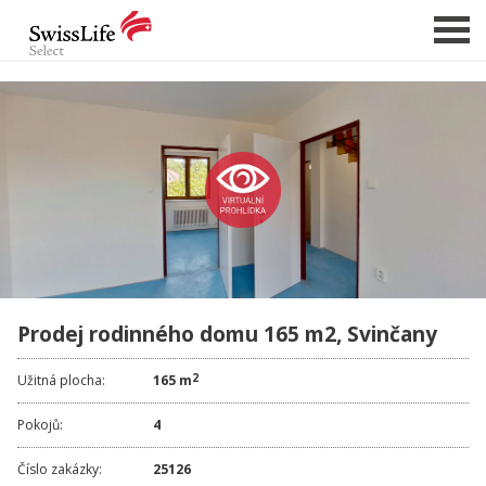
NABÍDKA NEMOVITOSTÍ
CHCI PRODAT / PRONAJMOUT
HLÍDAT NOVÉ NABÍDKY
CHCI OCENIT NEMOVITOST
O NÁS
Prodej rodinného domu 165 m2, Svinčany
REFERENCE
SLUŽBY
2
Užitná plocha:
165 m
KARIÉRA
Pokojů:
4
FINANCOVÁNÍ / HYPOTÉKA
Číslo zakázky:
25126
KONTAKT