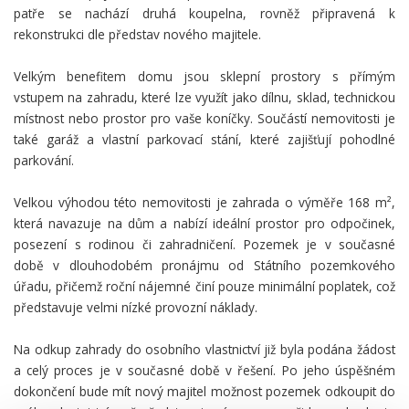
patře se nachází druhá koupelna, rovněž připravená k
rekonstrukci dle představ nového majitele.
Velkým benefitem domu jsou sklepní prostory s přímým
vstupem na zahradu, které lze využít jako dílnu, sklad, technickou
místnost nebo prostor pro vaše koníčky. Součástí nemovitosti je
také garáž a vlastní parkovací stání, které zajišťují pohodlné
parkování.
Velkou výhodou této nemovitosti je zahrada o výměře 168 m²,
která navazuje na dům a nabízí ideální prostor pro odpočinek,
posezení s rodinou či zahradničení. Pozemek je v současné
době v dlouhodobém pronájmu od Státního pozemkového
úřadu, přičemž roční nájemné činí pouze minimální poplatek, což
představuje velmi nízké provozní náklady.
Na odkup zahrady do osobního vlastnictví již byla podána žádost
a celý proces je v současné době v řešení. Po jeho úspěšném
dokončení bude mít nový majitel možnost pozemek odkoupit do