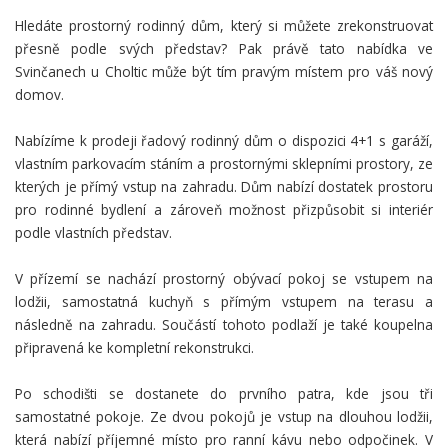
Hledáte prostorný rodinný dům, který si můžete zrekonstruovat
přesně podle svých představ? Pak právě tato nabídka ve
Svinčanech u Choltic může být tím pravým místem pro váš nový
domov.
Nabízíme k prodeji řadový rodinný dům o dispozici 4+1 s garáží,
vlastním parkovacím stáním a prostornými sklepními prostory, ze
kterých je přímý vstup na zahradu. Dům nabízí dostatek prostoru
pro rodinné bydlení a zároveň možnost přizpůsobit si interiér
podle vlastních představ.
V přízemí se nachází prostorný obývací pokoj se vstupem na
lodžii, samostatná kuchyň s přímým vstupem na terasu a
následně na zahradu. Součástí tohoto podlaží je také koupelna
připravená ke kompletní rekonstrukci.
Po schodišti se dostanete do prvního patra, kde jsou tři
samostatné pokoje. Ze dvou pokojů je vstup na dlouhou lodžii,
která nabízí příjemné místo pro ranní kávu nebo odpočinek. V