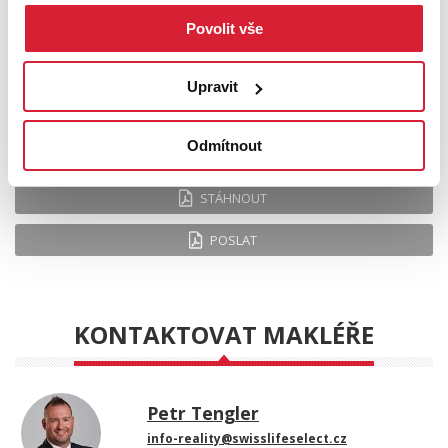
Povolit vše
Upravit
Odmítnout
Leaflet
|
©
OpenStreetMap
contributors
STÁHNOUT
POSLAT
KONTAKTOVAT MAKLÉŘE
Petr Tengler
info-reality@swisslifeselect.cz