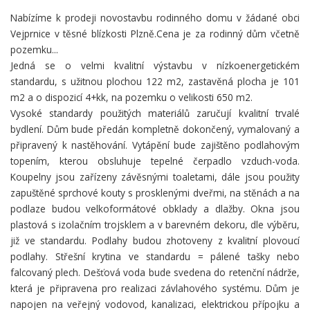
Nabízíme k prodeji novostavbu rodinného domu v žádané obci
Vejprnice v těsné blízkosti Plzně.Cena je za rodinný dům včetně
pozemku...
Jedná se o velmi kvalitní výstavbu v nízkoenergetickém
standardu, s užitnou plochou 122 m2, zastavěná plocha je 101
m2 a o dispozicí 4+kk, na pozemku o velikosti 650 m2.
Vysoké standardy použitých materiálů zaručují kvalitní trvalé
bydlení. Dům bude předán kompletně dokončený, vymalovaný a
připravený k nastěhování. Vytápění bude zajištěno podlahovým
topením, kterou obsluhuje tepelné čerpadlo vzduch-voda.
Koupelny jsou zařízeny závěsnými toaletami, dále jsou použity
zapuštěné sprchové kouty s prosklenými dveřmi, na stěnách a na
podlaze budou velkoformátové obklady a dlažby. Okna jsou
plastová s izolačním trojsklem a v barevném dekoru, dle výběru,
již ve standardu. Podlahy budou zhotoveny z kvalitní plovoucí
podlahy. Střešní krytina ve standardu = pálené tašky nebo
falcovaný plech. Dešťová voda bude svedena do retenční nádrže,
která je připravena pro realizaci závlahového systému. Dům je
napojen na veřejný vodovod, kanalizaci, elektrickou přípojku a