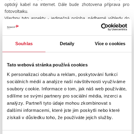
optický kabel na internet. Dále bude zhotovena příprava pro
fotovoltaiku.
Všechny tyto aspekty - jedinečná poloha, nádherné výhledy do
okolí, veškerá občanská vybavenost obce, blízký nájezd na
dálnici, obec sousedící s Plzní a mnoho možností jak trávit volný
čas, činí prostřednictvím vašeho budoucího domu a lokality obce
Souhlas
Detaily
Více o cookies
Vejprnice, skutečně výjimečné místo k životu.
PODROBNOSTI
Tato webová stránka používá cookies
UMÍSTĚNÍ OBJEKTU
K personalizaci obsahu a reklam, poskytování funkcí
sociálních médií a analýze naší návštěvnosti využíváme
soubory cookie. Informace o tom, jak náš web používáte,
sdílíme se svými partnery pro sociální média, inzerci a
+
analýzy. Partneři tyto údaje mohou zkombinovat s
dalšími informacemi, které jste jim poskytli nebo které
−
získali v důsledku toho, že používáte jejich služby.