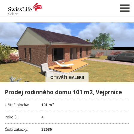
NABÍDKA NEMOVITOSTÍ
CHCI PRODAT / PRONAJMOUT
HLÍDAT NOVÉ NABÍDKY
CHCI OCENIT NEMOVITOST
OTEVŘÍT GALERII
O NÁS
Prodej rodinného domu 101 m2, Vejprnice
REFERENCE
SLUŽBY
2
Užitná plocha:
101 m
KARIÉRA
Pokojů:
4
FINANCOVÁNÍ / HYPOTÉKA
Číslo zakázky:
22686
KONTAKT