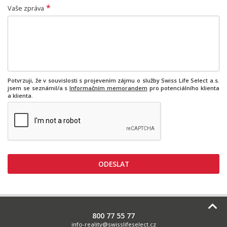
*
Vaše zpráva
Potvrzuji, že v souvislosti s projevením zájmu o služby Swiss Life Select a.s.
jsem se seznámil/a s
Informačním memorandem
pro potenciálního klienta
a klienta.
800 77 55 77
info-reality@swisslifeselect.cz