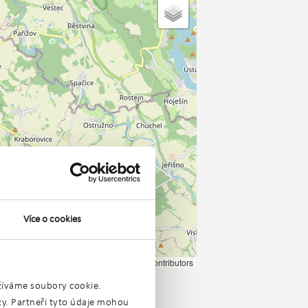
Více o cookies
Leaflet
|
©
OpenStreetMap
contributors
užíváme soubory cookie.
ýzy. Partneři tyto údaje mohou