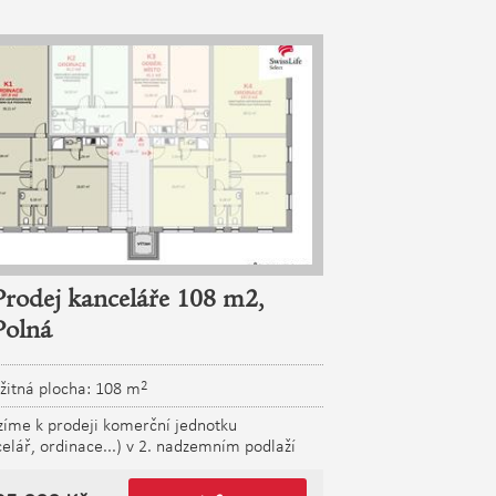
Prodej kanceláře 108 m2,
Prodej ob
Polná
137 m2, P
2
žitná plocha: 108 m
Užitná plocha: 
zíme k prodeji komerční jednotku
Nabízíme k prodeji 
elář, ordinace...) v 2. nadzemním podlaží
5-podlažní polyfun
dlažní polyfunkční budovy umístěné v nově
vznikajícím obchodn
kajícím obchodním areálu v Polné. Jedná se
o prostor s vlastní