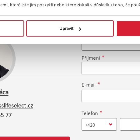
i, které jste jim poskytli nebo které získali v důsledku toho, že použí
Kontaktní formulář
Upravit
*
Jméno
*
Příjmení
*
E-mail
Máca
slifeselect.cz
*
Telefon
55 77
+420