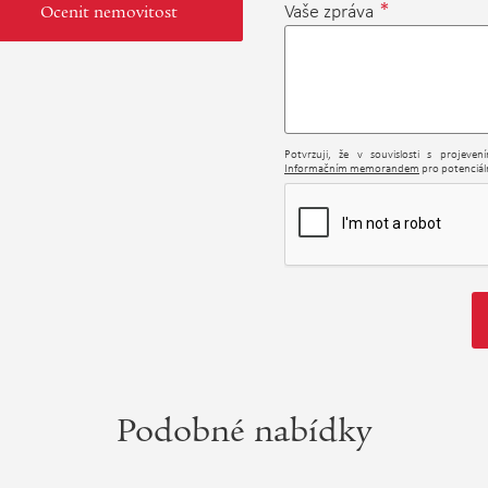
*
Vaše zpráva
Ocenit nemovitost
Potvrzuji, že v souvislosti s projeve
Informačním memorandem
pro potenciáln
Podobné nabídky