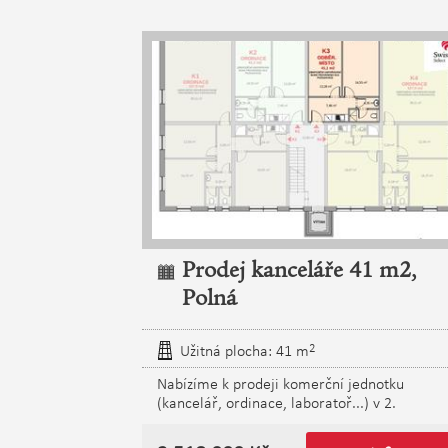
o prostoru
Prodej kanceláře 41 m2,
Polná
2
Užitná plocha: 41 m
jednotku v nově
Nabízíme k prodeji komerční jednotku
v Polné. Jedná se
(kancelář, ordinace, laboratoř...) v 2.
těný v
nadzemním podlaží 5-podlažní polyfunkční
hodními
budovy umístěné v nově vznikajícím obchod