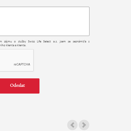
ním zájmu o služby Swiss Life Select a.s. jsem se seznámil/a s
ího klienta a klienta.