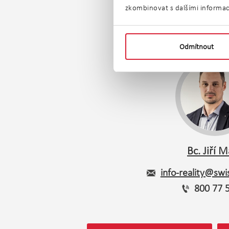
zkombinovat s dalšími informacem
Odmítnout
Bc. Jiří 
info-reality@swis
800 77 