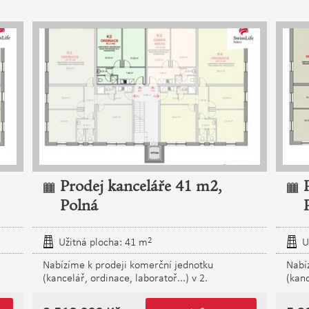
Prodej kanceláře 41 m2,
Polná
2
Užitná plocha: 41 m
U
Nabízíme k prodeji komerční jednotku
Nabí
(kancelář, ordinace, laboratoř...) v 2.
(kanc
nadzemním podlaží 5-podlažní polyfunkční
5-po
ním
budovy umístěné v nově vznikajícím obchodním
vzni