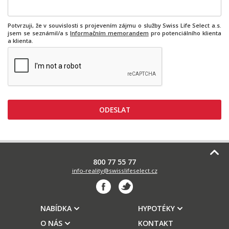
Potvrzuji, že v souvislosti s projevením zájmu o služby Swiss Life Select a.s.
jsem se seznámil/a s
Informačním memorandem
pro potenciálního klienta
a klienta.
800 77 55 77
info-reality@swisslifeselect.cz
NABÍDKA
HYPOTÉKY
O NÁS
KONTAKT