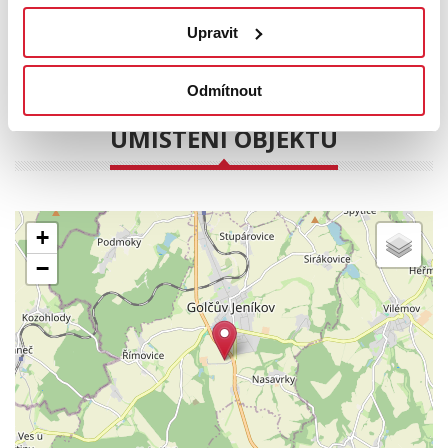
projekt, kontaktujte nás pro sjednání osobní schůzky.
Upravit
PODROBNOSTI
Odmítnout
UMÍSTĚNÍ OBJEKTU
+
−