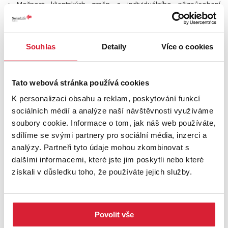
• Možnost klientských změn a individuálního přizpůsobení
budoucího domova
• Financování pouze 20 % kupní ceny během výstavby, doplatek
až po dokončení projektu
Souhlas
Detaily
Více o cookies
• Výborná dopravní dostupnost – rychlé spojení na Hradec
Králové, Jičín i Prahu díky napojení na D35, D11 a hlavní dopravní
tahy regionu
Tato webová stránka používá cookies
• Kompletní občanská vybavenost na dosah – obchody,
restaurace, kavárny, zázemí státních i soukromých MŠ, ZŠ včetně
K personalizaci obsahu a reklam, poskytování funkcí
Montessori vzdělávání, gymnázií, SŠ a vyššího odborného
sociálních médií a analýze naší návštěvnosti využíváme
vzdělávání
soubory cookie. Informace o tom, jak náš web používáte,
sdílíme se svými partnery pro sociální média, inzerci a
Předání bytů je plánováno na 04/2028. Rádi vám pomůžeme i s
analýzy. Partneři tyto údaje mohou zkombinovat s
kompletním zajištěním financování na míru.
dalšími informacemi, které jste jim poskytli nebo které
získali v důsledku toho, že používáte jejich služby.
Lokalita v blízkosti vrchu Gothard přináší jedinečné spojení klidu,
zeleně a kompletní občanské vybavenosti. Rezidence Klečkov
není jen nové bydlení. Je to místo, kde vzniká skutečný domov.
Povolit vše
Přijďte se o tom přesvědčit osobně. Rádi Vám představíme celý