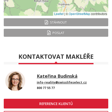
Leaflet
|
©
OpenStreetMap
contributors
STÁHNOUT
POSLAT
KONTAKTOVAT MAKLÉŘE
Kateřina Budinská
info-reality@swisslifeselect.cz
800 77 55 77
REFERENCE KLIENTŮ