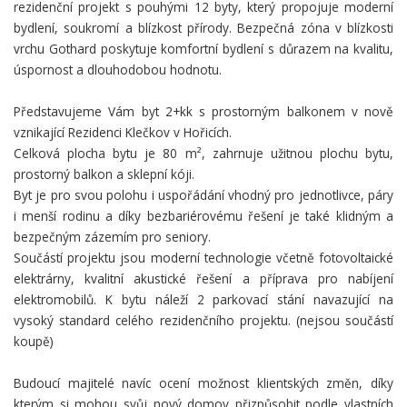
rezidenční projekt s pouhými 12 byty, který propojuje moderní
bydlení, soukromí a blízkost přírody. Bezpečná zóna v blízkosti
vrchu Gothard poskytuje komfortní bydlení s důrazem na kvalitu,
úspornost a dlouhodobou hodnotu.
Představujeme Vám byt 2+kk s prostorným balkonem v nově
vznikající Rezidenci Klečkov v Hořicích.
Celková plocha bytu je 80 m², zahrnuje užitnou plochu bytu,
prostorný balkon a sklepní kóji.
Byt je pro svou polohu i uspořádání vhodný pro jednotlivce, páry
i menší rodinu a díky bezbariérovému řešení je také klidným a
bezpečným zázemím pro seniory.
Součástí projektu jsou moderní technologie včetně fotovoltaické
elektrárny, kvalitní akustické řešení a příprava pro nabíjení
elektromobilů. K bytu náleží 2 parkovací stání navazující na
vysoký standard celého rezidenčního projektu. (nejsou součástí
koupě)
Budoucí majitelé navíc ocení možnost klientských změn, díky
kterým si mohou svůj nový domov přizpůsobit podle vlastních