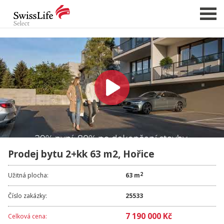
NABÍDKA NEMOVITOSTÍ
CHCI PRODAT / PRONAJMOUT
HLÍDAT NOVÉ NABÍDKY
CHCI OCENIT NEMOVITOST
O NÁS
Prodej bytu 2+kk 63 m2, Hořice
REFERENCE
SLUŽBY
2
Užitná plocha:
63 m
KARIÉRA
Číslo zakázky:
25533
FINANCOVÁNÍ / HYPOTÉKA
7 190 000 Kč
Celková cena:
KONTAKT