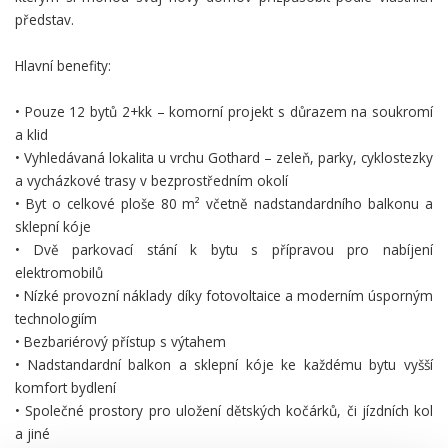
představ.
Hlavní benefity:
• Pouze 12 bytů 2+kk – komorní projekt s důrazem na soukromí
a klid
• Vyhledávaná lokalita u vrchu Gothard – zeleň, parky, cyklostezky
a vycházkové trasy v bezprostředním okolí
• Byt o celkové ploše 80 m² včetně nadstandardního balkonu a
sklepní kóje
• Dvě parkovací stání k bytu s přípravou pro nabíjení
elektromobilů
• Nízké provozní náklady díky fotovoltaice a moderním úsporným
technologiím
• Bezbariérový přístup s výtahem
• Nadstandardní balkon a sklepní kóje ke každému bytu vyšší
komfort bydlení
• Společné prostory pro uložení dětských kočárků, či jízdních kol
a jiné