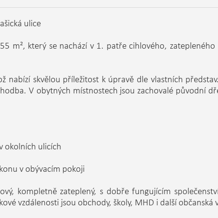
ašická ulice
55 m², který se nachází v 1. patře cihlového, zatepleného 
ož nabízí skvělou příležitost k úpravě dle vlastních představ
odba. V obytných místnostech jsou zachovalé původní dřev
okolních ulicích
lkonu v obývacím pokoji
vý, kompletně zateplený, s dobře fungujícím společenství
ové vzdálenosti jsou obchody, školy, MHD i další občanská 