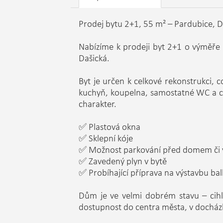
Prodej bytu 2+1, 55 m² – Pardubice, D
Nabízíme k prodeji byt 2+1 o výměře 
Dašická.
Byt je určen k celkové rekonstrukci, c
kuchyň, koupelna, samostatné WC a ch
charakter.
✅ Plastová okna
✅ Sklepní kóje
✅ Možnost parkování před domem či v 
✅ Zavedený plyn v bytě
✅ Probíhající příprava na výstavbu ba
Dům je ve velmi dobrém stavu – cihlo
dostupnost do centra města, v docházk