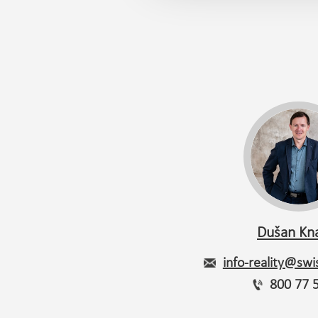
Dušan Kn
info-reality@swis
800 77 