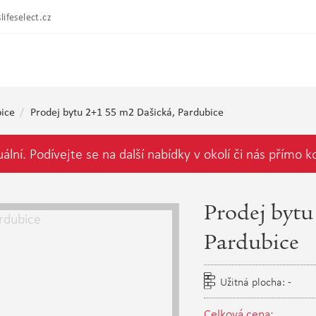
lifeselect.cz
ice
Prodej bytu 2+1 55 m2 Dašická, Pardubice
uální. Podívejte se na další nabídky v okolí či nás přímo k
Prodej bytu
Pardubice
Užitná plocha: -
Celková cena: