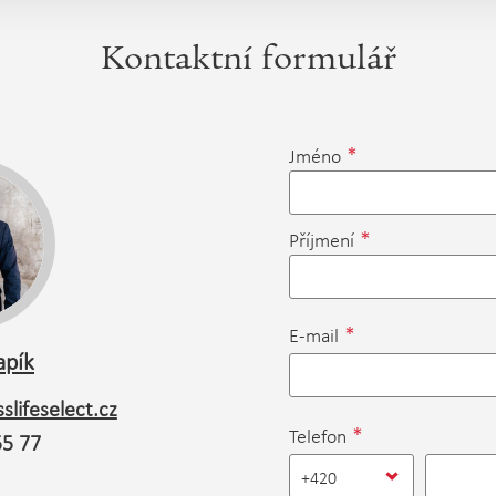
Kontaktní formulář
*
Jméno
*
Příjmení
*
E-mail
apík
slifeselect.cz
*
Telefon
55 77
+420