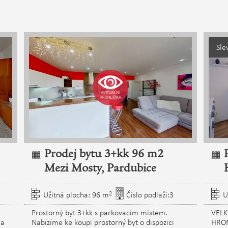
Sle
Prodej bytu 3+kk 96 m2
Mezi Mosty, Pardubice
2
Užitná plocha: 96 m
Číslo podlaží:3
U
Prostorný byt 3+kk s parkovacím místem.
VELK
 a
Nabízíme ke koupi prostorný byt o dispozici
HRO