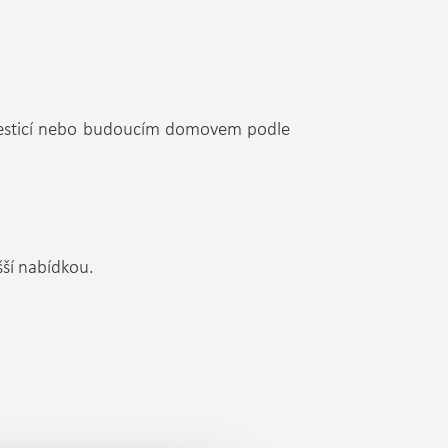
investicí nebo budoucím domovem podle
šší nabídkou.