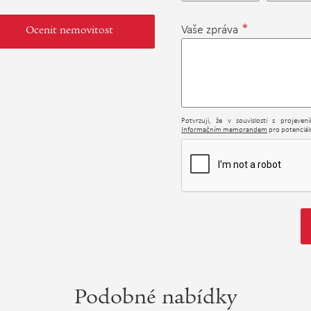
*
Vaše zpráva
Ocenit nemovitost
Potvrzuji, že v souvislosti s projeve
Informačním memorandem
pro potenciáln
Podobné nabídky