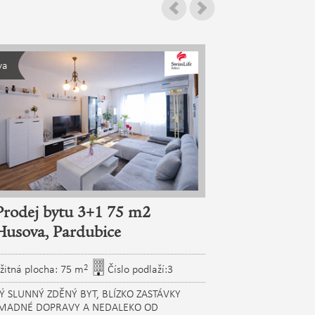
va
Prodej bytu 3+1 75 m2
Prodej by
Husova, Pardubice
Havlíčkova
2
žitná plocha: 75 m
Číslo podlaží:3
Užitná plocha: 
Ý SLUNNÝ ZDĚNÝ BYT, BLÍZKO ZASTÁVKY
Prodej bytu 2+kk s l
MADNÉ DOPRAVY A NEDALEKO OD
Pardubice Hledáte 