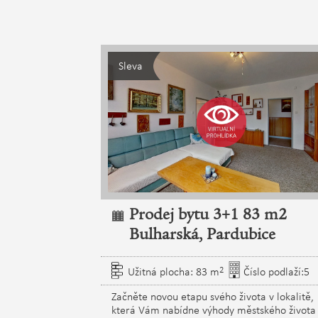
Sleva
 73 m2 K
Prodej bytu 3+1 83 m2
bice
Bulharská, Pardubice
2
íslo podlaží:2
Užitná plocha: 83 m
Číslo podlaží:5
ktivní lokalitě,
Začněte novou etapu svého života v lokalitě,
Nabízíme k
která Vám nabídne výhody městského života