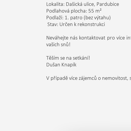
Lokalita: Dašická ulice, Pardubice
Podlahová plocha: 55 m²
Podlaží: 1. patro (bez výtahu)
️ Stav: Určen k rekonstrukci
Neváhejte nás kontaktovat pro více i
vašich snů!
Těším se na setkání!
Dušan Knapík
V případě více zájemců o nemovitost, s