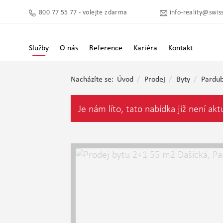
800 77 55 77 - volejte zdarma
info-reality@swiss
Služby
O nás
Reference
Kariéra
Kontakt
Nacházíte se:
Úvod
Prodej
Byty
Pardub
Je nám líto, tato nabídka již není akt