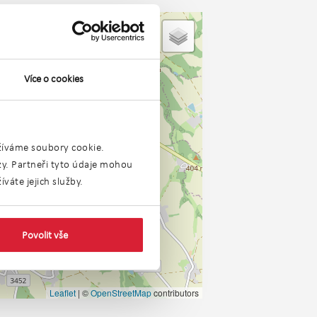
Více o cookies
užíváme soubory cookie.
ýzy. Partneři tyto údaje mohou
váte jejich služby.
Povolit vše
Leaflet
|
©
OpenStreetMap
contributors