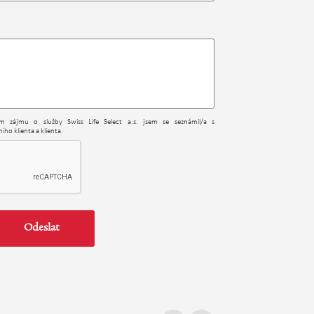
ním zájmu o služby Swiss Life Select a.s. jsem se seznámil/a s
ího klienta a klienta.