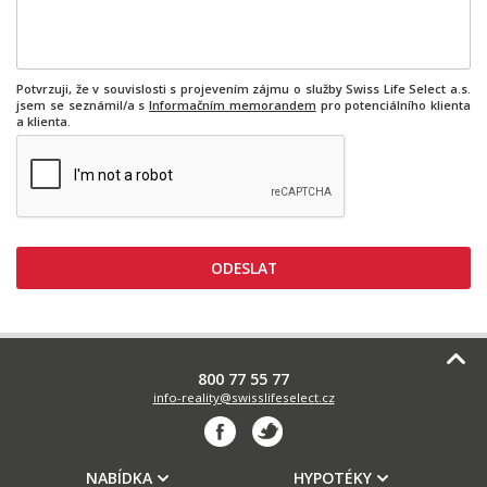
Potvrzuji, že v souvislosti s projevením zájmu o služby Swiss Life Select a.s.
jsem se seznámil/a s
Informačním memorandem
pro potenciálního klienta
a klienta.
800 77 55 77
info-reality@swisslifeselect.cz
NABÍDKA
HYPOTÉKY