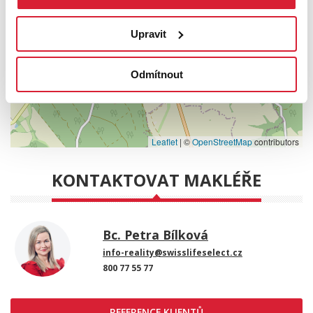
Upravit
Odmítnout
Leaflet
|
©
OpenStreetMap
contributors
KONTAKTOVAT MAKLÉŘE
Bc. Petra Bílková
info-reality@swisslifeselect.cz
800 77 55 77
REFERENCE KLIENTŮ