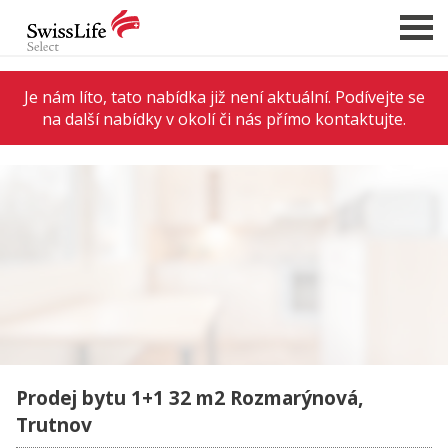
Je nám líto, tato nabídka již není aktuální. Podívejte se
na další nabídky v okolí či nás přímo kontaktujte.
NABÍDKA NEMOVITOSTÍ
CHCI PRODAT / PRONAJMOUT
HLÍDAT NOVÉ NABÍDKY
CHCI OCENIT NEMOVITOST
O NÁS
REFERENCE
SLUŽBY
KARIÉRA
Prodej bytu 1+1 32 m2 Rozmarýnová,
FINANCOVÁNÍ / HYPOTÉKA
Trutnov
KONTAKT