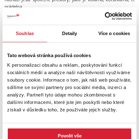
prádelna.
Náklady na bydlení: Vytápění, voda a fond oprav: 3.386,-.
Elektřina: 1.750,-. Plyn čtvrtletně: 1200,-
Souhlas
Detaily
Více o cookies
Hned u domu je obchod se smíšeným zbožím a v bezprostřední
blízkosti se nachází Kaufland a City Market. Na tomto sídlišti jsou
Tato webová stránka používá cookies
dvě MŠ a jedna ZŠ. Vzdálenost do centra města je cca 2 km.
K personalizaci obsahu a reklam, poskytování funkcí
Prohlídku vřele doporučujeme a budeme se těšit :)
sociálních médií a analýze naší návštěvnosti využíváme
soubory cookie. Informace o tom, jak náš web používáte,
UMÍSTĚNÍ OBJEKTU
sdílíme se svými partnery pro sociální média, inzerci a
analýzy. Partneři tyto údaje mohou zkombinovat s
dalšími informacemi, které jste jim poskytli nebo které
získali v důsledku toho, že používáte jejich služby.
+
−
Povolit vše