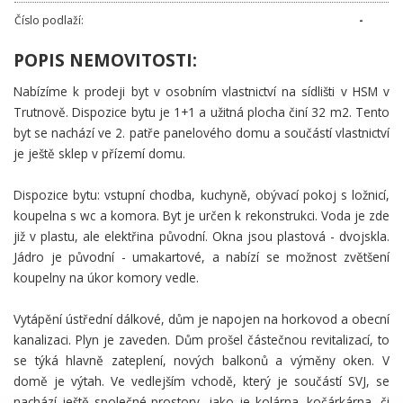
Číslo podlaží:
-
POPIS NEMOVITOSTI:
Nabízíme k prodeji byt v osobním vlastnictví na sídlišti v HSM v
Trutnově. Dispozice bytu je 1+1 a užitná plocha činí 32 m2. Tento
byt se nachází ve 2. patře panelového domu a součástí vlastnictví
je ještě sklep v přízemí domu.
Dispozice bytu: vstupní chodba, kuchyně, obývací pokoj s ložnicí,
koupelna s wc a komora. Byt je určen k rekonstrukci. Voda je zde
již v plastu, ale elektřina původní. Okna jsou plastová - dvojskla.
Jádro je původní - umakartové, a nabízí se možnost zvětšení
koupelny na úkor komory vedle.
Vytápění ústřední dálkové, dům je napojen na horkovod a obecní
kanalizaci. Plyn je zaveden. Dům prošel částečnou revitalizací, to
se týká hlavně zateplení, nových balkonů a výměny oken. V
domě je výtah. Ve vedlejším vchodě, který je součástí SVJ, se
nachází ještě společné prostory, jako je kolárna, kočárkárna, či