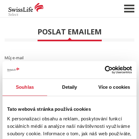
POSLAT EMAILEM
NABÍDKA NEMOVITOSTÍ
CHCI PRODAT / PRONAJMOUT
Můj e-mail
HLÍDAT NOVÉ NABÍDKY
CHCI OCENIT NEMOVITOST
E-mail příjemce
O NÁS
Souhlas
Detaily
Více o cookies
REFERENCE
Vzkaz
SLUŽBY
Tato webová stránka používá cookies
KARIÉRA
K personalizaci obsahu a reklam, poskytování funkcí
sociálních médií a analýze naší návštěvnosti využíváme
FINANCOVÁNÍ / HYPOTÉKA
soubory cookie. Informace o tom, jak náš web používáte,
KONTAKT