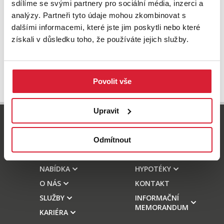
sdílíme se svými partnery pro sociální média, inzerci a
analýzy. Partneři tyto údaje mohou zkombinovat s
dalšími informacemi, které jste jim poskytli nebo které
získali v důsledku toho, že používáte jejich služby.
Povolit vše
Upravit
800 77 55 77
info-reality@swisslifeselect.cz
Odmítnout
NABÍDKA
HYPOTÉKY
O NÁS
KONTAKT
SLUŽBY
INFORMAČNÍ
MEMORANDUM
KARIÉRA