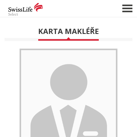
KARTA MAKLÉŘE
NABÍDKA NEMOVITOSTÍ
CHCI PRODAT / PRONAJMOUT
HLÍDAT NOVÉ NABÍDKY
CHCI OCENIT NEMOVITOST
O NÁS
REFERENCE
SLUŽBY
KARIÉRA
FINANCOVÁNÍ / HYPOTÉKA
KONTAKT