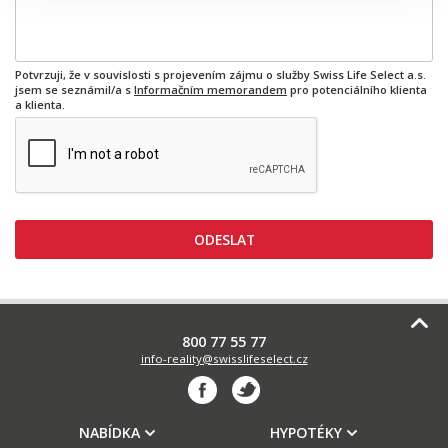
Potvrzuji, že v souvislosti s projevením zájmu o služby Swiss Life Select a.s.
jsem se seznámil/a s
Informačním memorandem
pro potenciálního klienta
a klienta.
ODESLAT
800 77 55 77
info-reality@swisslifeselect.cz
NABÍDKA
HYPOTÉKY