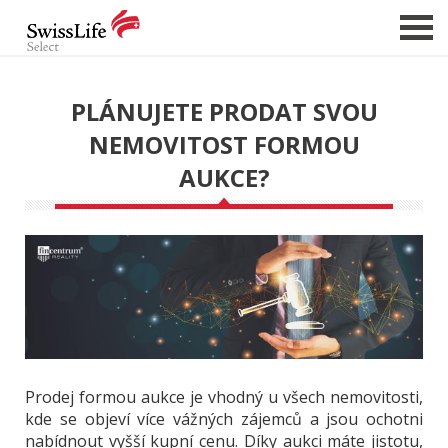
PLÁNUJETE PRODAT SVOU
NABÍDKA NEMOVITOSTÍ
NEMOVITOST FORMOU
CHCI PRODAT / PRONAJMOUT
AUKCE?
HLÍDAT NOVÉ NABÍDKY
CHCI OCENIT NEMOVITOST
O NÁS
REFERENCE
SLUŽBY
KARIÉRA
Prodej formou aukce je vhodný u všech nemovitosti,
FINANCOVÁNÍ / HYPOTÉKA
kde se objeví více vážných zájemců a jsou ochotni
nabídnout vyšší kupní cenu. Díky aukci máte jistotu,
KONTAKT