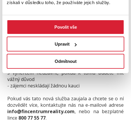
- aukce má klouzavý konec – to znamená, že v
získali v důsledku toho, že používáte jejich služby.
případě příhozu v posledních 5 minutách je konec
aukce automaticky posunut na 5 minut od
posledního příhozu
Povolit vše
- na stránce aukce jsou veškeré informace o
nemovitosti včetně vzoru závazné dohody o
zablokování
Upravit
- výherce musí uzavřít dohodu o zablokování do 2
pracovních dnů (pokud k němu nedojde, je osloven
další zájemce v pořadí)
Odmítnout
- jako prodávající máte právo dohodu o zablokování
s výhercem neuzavřít, pokud k tomu budete mít
vážný důvod
- zájemci neskládají žádnou kauci
Pokud vás tato nová služba zaujala a chcete se o ní
dozvědět více, kontaktujte nás na e-mailové adrese
info@fincentrumreality.com
, nebo na bezplatné
lince
800 77 55 77
.