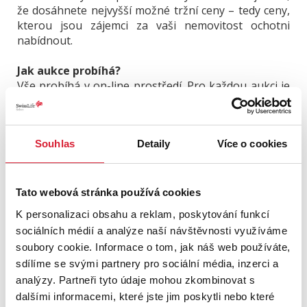
že dosáhnete nejvyšší možné tržní ceny – tedy ceny,
kterou jsou zájemci za vaši nemovitost ochotni
nabídnout.
Jak aukce probíhá?
Vše probíhá v on-line prostředí. Pro každou aukci je
vytvořen unikátní odkaz, čímž je vytvořena on-line
aukční síň. Odkaz na aukční síň rozesíláme jen těm
zájemcům, se kterými jsme se viděli na prohlídce.
Souhlas
Detaily
Více o cookies
Díky tomu tak dopředu víme, kdo bude o vaši
nemovitost bojovat.
Výhody aukce
Tato webová stránka používá cookies
- dosažení nejvyšší možné tržní ceny
K personalizaci obsahu a reklam, poskytování funkcí
- za úspěšnou aukci nehradíte žádný extra poplatek,
sociálních médií a analýze naší návštěvnosti využíváme
ani se s námi nedělíte o podíl z navýšené ceny tak,
soubory cookie. Informace o tom, jak náš web používáte,
jako to bývá u konkurence – aukci pro vás
sdílíme se svými partnery pro sociální média, inzerci a
zrealizujeme plně na naše náklady
analýzy. Partneři tyto údaje mohou zkombinovat s
- stránka aukce je jednoduchá a intuitivní – zájemce
na první pohled vidí, zda je jeho příhoz nejvyšší
dalšími informacemi, které jste jim poskytli nebo které