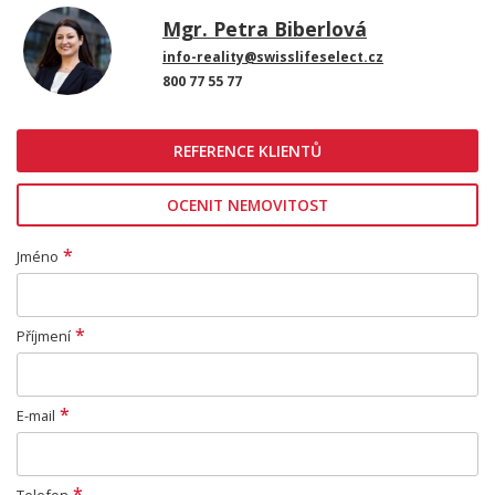
Mgr. Petra Biberlová
info-reality@swisslifeselect.cz
800 77 55 77
REFERENCE KLIENTŮ
OCENIT NEMOVITOST
*
Jméno
*
Příjmení
*
E-mail
*