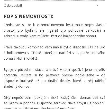
Číslo podlaží:
-
POPIS NEMOVITOSTI:
Představte si, že k vašemu novému bytu máte nejen vlastní
prostor pro bydlení, ale i garáž pro pohodlné parkování a
zahradu u vody, kam můžete utéct od každodenního shonu.
Právě takovou kombinaci vám nabízí byt o dispozici 3+1 na ulici
Schöllhornova v Třebíči, který se nachází v 1. patře cihlového
domu v klidné lokalitě.
Byt je v původním stavu, a právě v tom spočívá jeho největší
potenciál. Můžete si ho přetvořit přesně podle sebe – od
dispozice kuchyně až po finální detaily, které z něj udělají
skutečný domov
Díky neprůchozím pokojům získá každý člen domácnosti své
soukromí a pohodlí. Dispozice zároveň dává smysl i z pohledu
investice, například pro dlouhodobý pronájem.