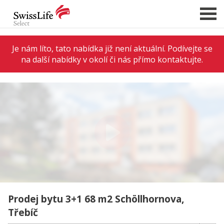
Je nám líto, tato nabídka již není aktuální. Podívejte se
na další nabídky v okolí či nás přímo kontaktujte.
NABÍDKA NEMOVITOSTÍ
CHCI PRODAT / PRONAJMOUT
HLÍDAT NOVÉ NABÍDKY
CHCI OCENIT NEMOVITOST
O NÁS
REFERENCE
SLUŽBY
KARIÉRA
Prodej bytu 3+1 68 m2 Schöllhornova,
FINANCOVÁNÍ / HYPOTÉKA
Třebíč
KONTAKT