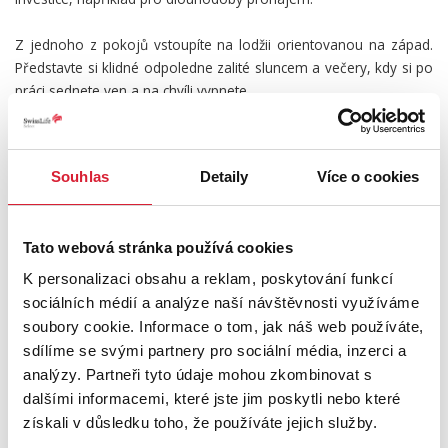
Z jednoho z pokojů vstoupíte na lodžii orientovanou na západ.
Představte si klidné odpoledne zalité sluncem a večery, kdy si po
práci sednete ven a na chvíli vypnete.
Na druhé straně domu se nachází dětské hřiště, které ocení
zejména rodiny – děti mají prostor pro každodenní pohyb a vy
jistotu, že jsou stále nablízku.
Souhlas
Detaily
Více o cookies
Velkým benefitem této nabídky je možnost přikoupit garáž ve
vedlejší ulici, která vám zajistí komfortní parkování, a také
Tato webová stránka používá cookies
zahradu u splavu v zahrádkářské kolonii. Ta vám otevře úplně
jiný rozměr bydlení – místo pro víkendový odpočinek, grilování,
K personalizaci obsahu a reklam, poskytování funkcí
pěstování nebo jen klidné chvíle u vody.
sociálních médií a analýze naší návštěvnosti využíváme
soubory cookie. Informace o tom, jak náš web používáte,
Tahle nabídka není jen o bytě. Je o životním stylu, který si můžete
sdílíme se svými partnery pro sociální média, inzerci a
vytvořit přesně podle sebe.
analýzy. Partneři tyto údaje mohou zkombinovat s
dalšími informacemi, které jste jim poskytli nebo které
UMÍSTĚNÍ OBJEKTU
získali v důsledku toho, že používáte jejich služby.