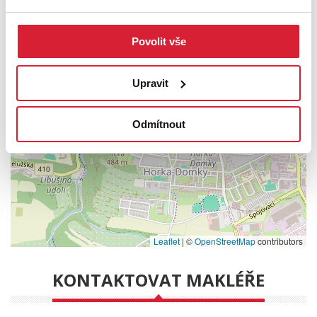
Povolit vše
+
−
Upravit
Odmítnout
Leaflet
|
©
OpenStreetMap
contributors
KONTAKTOVAT MAKLÉŘE