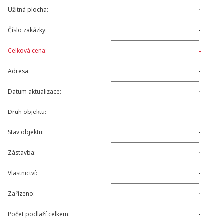
Užitná plocha:
-
Číslo zakázky:
-
-
Celková cena:
Adresa:
-
Datum aktualizace:
-
Druh objektu:
-
Stav objektu:
-
Zástavba:
-
Vlastnictví:
-
Zařízeno:
-
Počet podlaží celkem:
-