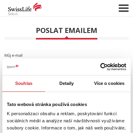
POSLAT EMAILEM
NABÍDKA NEMOVITOSTÍ
CHCI PRODAT / PRONAJMOUT
Můj e-mail
HLÍDAT NOVÉ NABÍDKY
CHCI OCENIT NEMOVITOST
E-mail příjemce
O NÁS
Souhlas
Detaily
Více o cookies
REFERENCE
Vzkaz
SLUŽBY
Tato webová stránka používá cookies
KARIÉRA
K personalizaci obsahu a reklam, poskytování funkcí
sociálních médií a analýze naší návštěvnosti využíváme
FINANCOVÁNÍ / HYPOTÉKA
soubory cookie. Informace o tom, jak náš web používáte,
KONTAKT