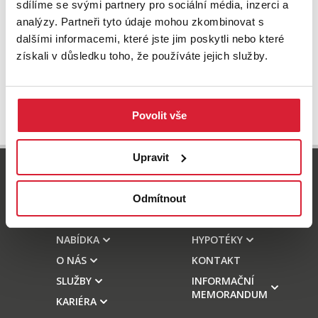
sdílíme se svými partnery pro sociální média, inzerci a
analýzy. Partneři tyto údaje mohou zkombinovat s
dalšími informacemi, které jste jim poskytli nebo které
získali v důsledku toho, že používáte jejich služby.
Povolit vše
Upravit
800 77 55 77
info-reality@swisslifeselect.cz
Odmítnout
NABÍDKA
HYPOTÉKY
O NÁS
KONTAKT
SLUŽBY
INFORMAČNÍ
MEMORANDUM
KARIÉRA