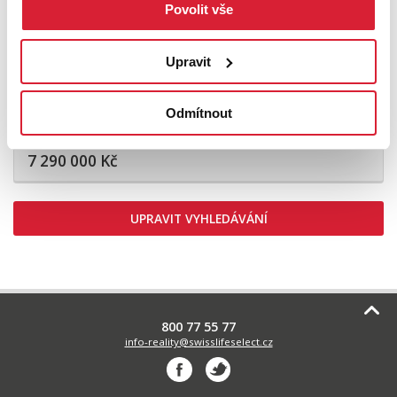
Povolit vše
Upravit
Prodej bytu 2+kk 52 m2, Harrachov
Odmítnout
7 290 000 Kč
UPRAVIT VYHLEDÁVÁNÍ
800 77 55 77
info-reality@swisslifeselect.cz