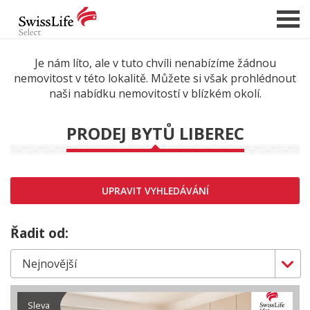
Je nám líto, ale v tuto chvíli nenabízíme žádnou
nemovitost v této lokalitě. Můžete si však prohlédnout
NABÍDKA NEMOVITOSTÍ
naši nabídku nemovitostí v blízkém okolí.
CHCI PRODAT / PRONAJMOUT
PRODEJ BYTŮ LIBEREC
HLÍDAT NOVÉ NABÍDKY
CHCI OCENIT NEMOVITOST
O NÁS
UPRAVIT VYHLEDÁVÁNÍ
REFERENCE
Řadit od:
SLUŽBY
KARIÉRA
FINANCOVÁNÍ / HYPOTÉKA
Sleva
KONTAKT