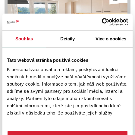
Souhlas
Detaily
Více o cookies
Tato webová stránka používá cookies
Prodej bytu 3+1 98 m2, Jablonec nad Jizerou
K personalizaci obsahu a reklam, poskytování funkcí
sociálních médií a analýze naší návštěvnosti využíváme
5 490 000 Kč
soubory cookie. Informace o tom, jak náš web používáte,
sdílíme se svými partnery pro sociální média, inzerci a
analýzy. Partneři tyto údaje mohou zkombinovat s
dalšími informacemi, které jste jim poskytli nebo které
získali v důsledku toho, že používáte jejich služby.